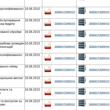
персоніфікованого
16.06.2015
завантажено
завантажено
обслуговування
16.06.2015
завантажено
завантажено
аці відділу
ованої обробки
16.06.2015
завантажено
завантажено
 прийому громадян
16.06.2015
завантажено
завантажено
мпенсацій
ерсоніфікованого
16.06.2015
завантажено
завантажено
ваного обліку
16.06.2015
завантажено
завантажено
соціальних виплат
16.06.2015
завантажено
завантажено
оплати та
16.06.2015
завантажено
завантажено
і
 та контролю за
16.06.2015
завантажено
завантажено
ово-