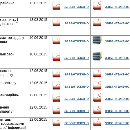
 районної
13.03.2015
завантажено
завантажено
 розвитку і
13.03.2015
завантажено
завантажено
ї державної
хгалтер відділу
10.06.2015
завантажено
завантажено
ності
інансово-
10.06.2015
завантажено
завантажено
інансово-
12.06.2015
завантажено
завантажено
 апарату
го сектору
12.06.2015
завантажено
завантажено
ганізаційно-
12.06.2015
завантажено
завантажено
едення
12.06.2015
завантажено
завантажено
апарату
 питань
12.06.2015
завантажено
завантажено
 з громадськими
ової інформації