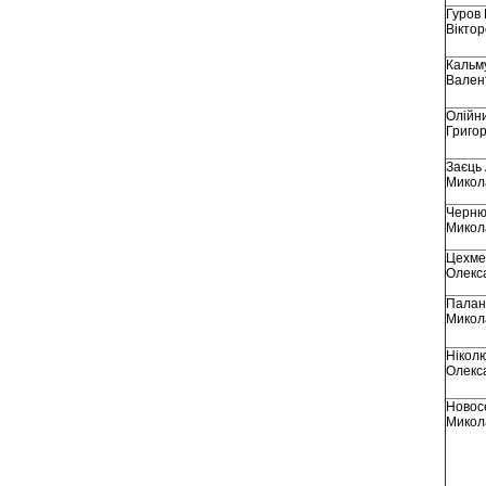
Гуров
Вікто
Кальму
Вален
Олійн
Григор
Заєць
Микол
Черню
Микол
Цехме
Олекс
Палан
Микол
Ніколю
Олекс
Новос
Микол