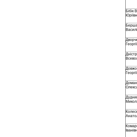
Бібік 
Юріїв
Берша
Васил
Дворч
Георгі
Дністр
Всево
Довжо
Георгі
Доман
Олекс
Дудник
Микол
Колес
Анато
Комар
Іванів