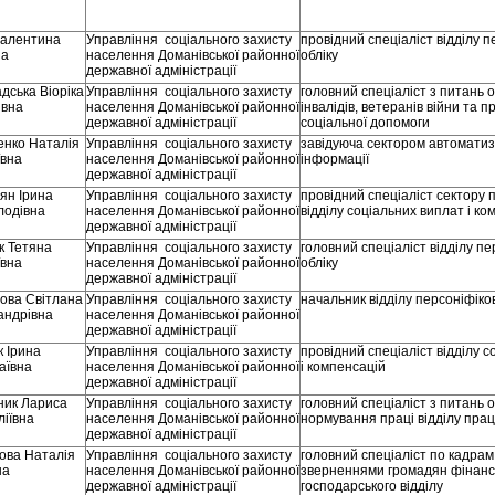
Валентина
Управління соціального захисту
провідний спеціаліст відділу 
на
населення Доманівської районної
обліку
державної адміністрації
дська Віоріка
Управління соціального захисту
головний спеціаліст з питань 
івна
населення Доманівської районної
інвалідів, ветеранів війни та пр
державної адміністрації
соціальної допомоги
енко Наталія
Управління соціального захисту
завідуюча сектором автоматиз
ївна
населення Доманівської районної
інформації
державної адміністрації
ян Ірина
Управління соціального захисту
провідний спеціаліст сектору
лодівна
населення Доманівської районної
відділу соціальних виплат і ко
державної адміністрації
к Тетяна
Управління соціального захисту
головний спеціаліст відділу п
ївна
населення Доманівської районної
обліку
державної адміністрації
ова Світлана
Управління соціального захисту
начальник відділу персоніфіко
андрівна
населення Доманівської районної
державної адміністрації
 Ірина
Управління соціального захисту
провідний спеціаліст відділу 
аївна
населення Доманівської районної
і компенсацій
державної адміністрації
ник Лариса
Управління соціального захисту
головний спеціаліст з питань 
ліївна
населення Доманівської районної
нормування праці відділу прац
державної адміністрації
ова Наталія
Управління соціального захисту
головний спеціаліст по кадрам
на
населення Доманівської районної
зверненнями громадян фінанс
державної адміністрації
господарського відділу