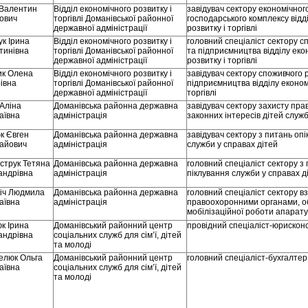
 Валентин
Відділ економічного розвитку і
завідувач сектору економічног
рович
торгівлі Доманівської районної
господарського комплексу відд
державної адміністрації
розвитку і торгівлі
к Ірина
Відділ економічного розвитку і
головний спеціаліст сектору с
тинівна
торгівлі Доманівської районної
та підприємництва відділу еко
державної адміністрації
розвитку і торгівлі
ик Олена
Відділ економічного розвитку і
завідувач сектору споживчого 
івна
торгівлі Доманівської районної
підприємництва відділу економ
державної адміністрації
торгівлі
 Аліна
Доманівська районна державна
завідувач сектору захисту прав
аївна
адміністрація
законних інтересів дітей служб
к Євген
Доманівська районна державна
завідувач сектору з питань опі
айович
адміністрація
служби у справах дітей
струк Тетяна
Доманівська районна державна
головний спеціаліст сектору з 
андрівна
адміністрація
піклування служби у справах д
іч Людмила
Доманівська районна державна
головний спеціаліст сектору вз
аївна
адміністрація
правоохоронними органами, о
мобілізаційної роботи апарату
к Ірина
Доманівський районний центр
провідний спеціаліст-юрискон
андрівна
соціальних служб для сім’ї, дітей
та молоді
елюк Ольга
Доманівський районний центр
головний спеціаліст-бухгалтер
аївна
соціальних служб для сім’ї, дітей
та молоді