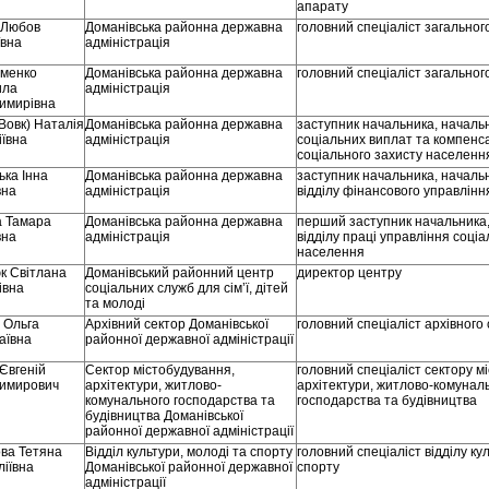
апарату
 Любов
Доманівська районна державна
головний спеціаліст загальног
ївна
адміністрація
менко
Доманівська районна державна
головний спеціаліст загальног
ила
адміністрація
имирівна
Вовк) Наталія
Доманівська районна державна
заступник начальника, начальн
іївна
адміністрація
соціальних виплат та компенс
соціального захисту населенн
ька Інна
Доманівська районна державна
заступник начальника, началь
вна
адміністрація
відділу фінансового управлінн
 Тамара
Доманівська районна державна
перший заступник начальника
вна
адміністрація
відділу праці управління соціа
населення
к Світлана
Доманівський районний центр
директор центру
івна
соціальних служб для сім’ї, дітей
та молоді
 Ольга
Архівний сектор Доманівської
головний спеціаліст архівного
аївна
районної державної адміністрації
Євгеній
Сектор містобудування,
головний спеціаліст сектору м
имирович
архітектури, житлово-
архітектури, житлово-комунал
комунального господарства та
господарства та будівництва
будівництва Доманівської
районної державної адміністрації
ва Тетяна
Відділ культури, молоді та спорту
головний спеціаліст відділу ку
ліївна
Доманівської районної державної
спорту
адміністрації