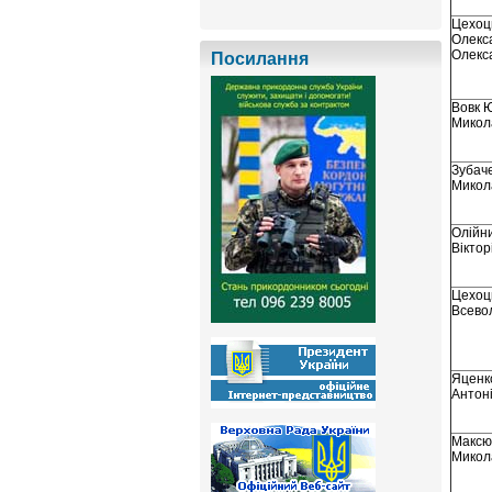
Цехоц
Олекс
Олекс
Посилання
Вовк 
Микол
Зубаче
Микол
Олійни
Віктор
Цехоц
Всево
Яценк
Антон
Максю
Микол