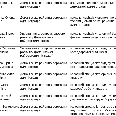
о Наталія
Доманівська районна державна
заступник голови Доманівської
на
адміністрація
державної адміністрації
нко Олена
Доманівська районна державна
начальник відділу економічного
на
адміністрація
торгівлі Доманівської районно
адміністрації
ва Вікторія
Управління агропромислового
начальник відділу-головний бу
ївна
розвитку Доманівської
фінансово-господарської діяль
райдержадміністрації
а Світлана
Управління агропромислового
головний спеціаліст відділу ф
ліївна
розвитку Доманівської
господарської діяльності
райдержадміністрації
ван Ірина
Доманівська районна державна
головний спеціаліст відділу ф
имирівна
адміністрація
господарського забезпечення
ченко Алла
Доманівська районна державна
головний спеціаліст юридично
івна
адміністрація
апарату
 Оксана
Доманівська районна державна
головний спеціаліст відділу ор
іївна
адміністрація
кадрової роботи апарату
ов Юрій
Доманівська районна державна
головний спеціаліст відділу в
лович
адміністрація
Державного реєстру виборців 
н Володимир
Доманівська районна державна
головний спеціаліст сектору з
айович
адміністрація
внутрішньої політики, зв’язків
організаціями та засобами мас