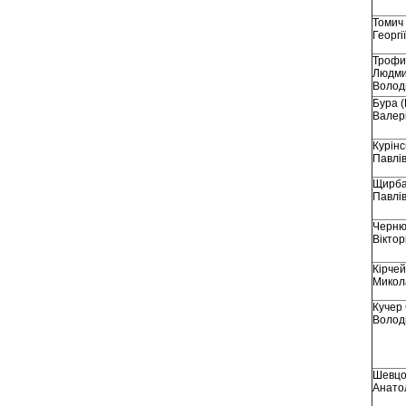
Томич
Георгі
Трофи
Людм
Волод
Бура (
Валер
Курінс
Павлі
Щирба
Павлі
Черню
Віктор
Кірчей
Микол
Кучер 
Волод
Шевцо
Анато