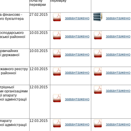
початку
перевірку
перевірки
а фінансово -
27.02.2015
завантажено
завантажено
ого бухгалтера
господарського
10.03.2015
завантажено
завантажено
ської районної
адзвичайних
10.03.2015
завантажено
завантажено
ї державної
ржавного реєстру
12.03.2015
завантажено
завантажено
ї районної
утрішньої
12.03.2015
завантажено
ими організаціями
ії апарату
завантажено
ої адміністрації
апарату
12.03.2015
завантажено
завантажено
ої адміністрації