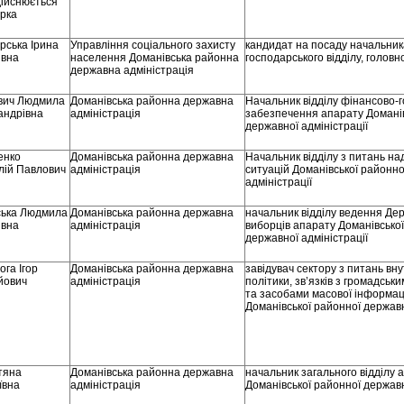
дійснюється
ірка
рська Ірина
Управління соціального захисту
кандидат на посаду начальник
івна
населення Доманівська районна
господарського відділу, головн
державна адміністрація
евич Людмила
Доманівська районна державна
Начальник відділу фінансово-
андрівна
адміністрація
забезпечення апарату Доманів
державної адміністрації
енко
Доманівська районна державна
Начальник відділу з питань н
лій Павлович
адміністрація
ситуацій Доманівської районно
адміністрації
ська Людмила
Доманівська районна державна
начальник відділу ведення Де
івна
адміністрація
виборців апарату Доманівсько
державної адміністрації
га Ігор
Доманівська районна державна
завідувач сектору з питань вн
йович
адміністрація
політики, зв’язків з громадськ
та засобами масової інформац
Доманівської районної державн
тяна
Доманівська районна державна
начальник загального відділу 
ївна
адміністрація
Доманівської районної державн