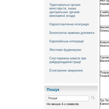
якої з
перев
Територіальні органи
міністерств, інших
центральних органів
Самбу
виконавчої влади
Васил
Євроатлантична інтеграція
Іваск
Олекс
Безоплатна правова допомога
Європейська інтеграція
Ковал
Анато
Житлове будівництво
Гуров
Спостережна комісія при
Васил
райдержадміністрації
Електронне звернення
Подоро
Георгі
Пошук
Туз Те
Євгені
Не менше 4-х символів