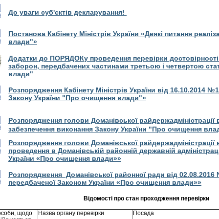
До уваги суб'єктів декларування!
Постанова Кабінету Міністрів України «
Деякі питання реаліз
влади"
»
Додатки до
ПОРЯДОК
у
проведення перевірки достовірност
заборон, передбачених частинами третьою і четвертою стат
влади"
Розпорядження Кабінету Міністрів України від 16.10.2014 №1
Закону України "Про очищення влади"
»
Розпорядження голови Доманівської райдержадміністрації в
забезпечення виконання Закону України "Про очищення вла
Розпорядження голови Доманівської райдержадміністрації в
проведення в Доманівській районній державній адміністрац
України «Про очищення влади»»
Розпорядження Доманівської районної ради від 02.08.2016
передбаченої Законом України «Про очищення влади»»
Відомості про стан проходження перевірки
 особи, щодо
Назва органу перевірки
Посада