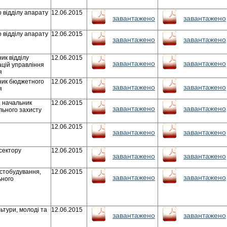
о відділу апарату
12.06.2015
завантажено
завантажено
о відділу апарату
12.06.2015
завантажено
завантажено
ик відділу
12.06.2015
завантажено
завантажено
ацій управління
я
ник бюджетного
12.06.2015
завантажено
завантажено
я
, начальник
12.06.2015
завантажено
завантажено
льного захисту
12.06.2015
завантажено
завантажено
 сектору
12.06.2015
завантажено
завантажено
істобудування,
12.06.2015
завантажено
завантажено
ьного
льтури, молоді та
12.06.2015
завантажено
завантажено