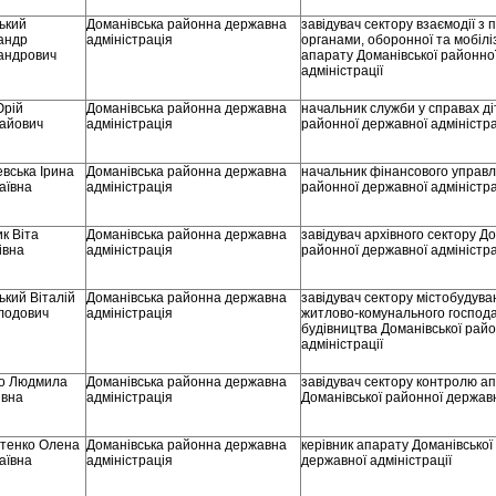
ький
Доманівська районна державна
завідувач сектору взаємодії з
андр
адміністрація
органами, оборонної та мобілі
андрович
апарату Доманівської районно
адміністрації
Юрій
Доманівська районна державна
начальник служби у справах ді
айович
адміністрація
районної державної адміністра
вська Ірина
Доманівська районна державна
начальник фінансового управл
аївна
адміністрація
районної державної адміністра
к Віта
Доманівська районна державна
завідувач архівного сектору До
івна
адміністрація
районної державної адміністра
ький Віталій
Доманівська районна державна
завідувач сектору містобудува
лодович
адміністрація
житлово-комунального господа
будівництва Доманівської рай
адміністрації
о Людмила
Доманівська районна державна
завідувач сектору контролю а
івна
адміністрація
Доманівської районної державн
тенко Олена
Доманівська районна державна
керівник апарату Доманівської
аївна
адміністрація
державної адміністрації