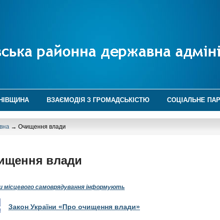
НІВЩИНА
ВЗАЄМОДІЯ З ГРОМАДСЬКІСТЮ
СОЦІАЛЬНЕ ПА
вна
→ Очищення влади
ищення влади
и місцевого самоврядування інформують
Закон України «Про очищення влади»