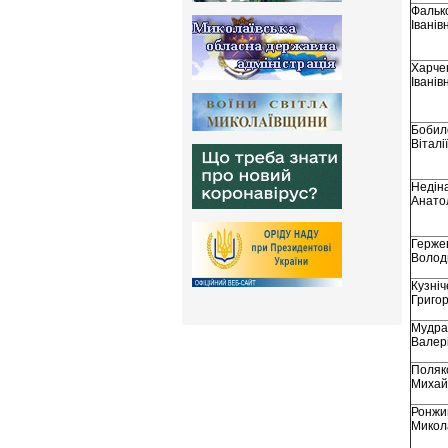
Фальк
Іванів
Харче
Іванів
Бобилє
Віталі
Недін
Анато
Герже
Волод
Кузні
Григор
Мудра
Валер
Поляк
Михай
Ронжи
Микол