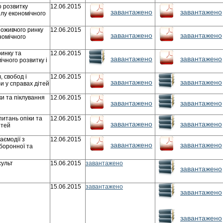
о розвитку
12.06.2015
завантажено
завантажено
ілу економічного
поживчого ринку
12.06.2015
завантажено
завантажено
номічного
ринку та
12.06.2015
завантажено
завантажено
ічного розвитку і
, свобод і
12.06.2015
завантажено
завантажено
и у справах дітей
ки та піклування
12.06.2015
завантажено
завантажено
питань опіки та
12.06.2015
завантажено
завантажено
ітей
аємодії з
12.06.2015
завантажено
завантажено
боронної та
сульт
15.06.2015
завантажено
завантажено
15.06.2015
завантажено
завантажено
завантажено