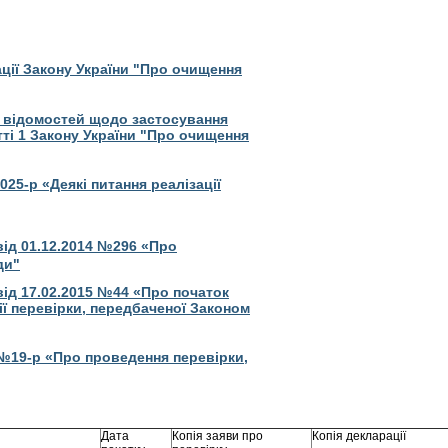
ації Закону України "Про очищення
і відомостей щодо застосування
ті 1 Закону України "Про очищення
025-р «Деякі питання реалізації
ід 01.12.2014 №296 «
Про
ди"
ід 17.02.2015 №44 «Про початок
ії перевірки, передбаченої Законом
 №19-р «Про проведення перевірки,
Дата
Копія заяви про
Копія декларації