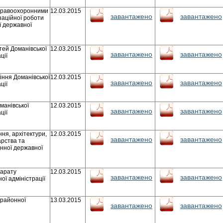
 правоохоронними
12.03.2015
завантажено
завантажено
заційної роботи
ї державної
тей Доманівської
12.03.2015
завантажено
завантажено
ції
іння Доманівської
12.03.2015
завантажено
завантажено
ції
манівської
12.03.2015
завантажено
завантажено
ції
ння, архітектури,
12.03.2015
завантажено
завантажено
рства та
онної державної
парату
12.03.2015
завантажено
завантажено
ої адміністрації
 районної
13.03.2015
завантажено
завантажено