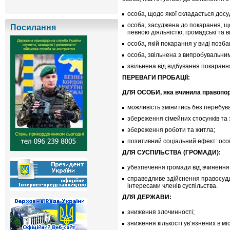
особа, щодо якої складається досу
особа, засуджена до покарання, що
Посилання
певною діяльністю, громадські та 
особа, якій покарання у виді позб
особа, звільнена з випробувальним
звільнена від відбування покарання 
ПЕРЕВАГИ ПРОБАЦІЇ:
ДЛЯ ОСОБИ, яка вчинила правопо
можливість змінитись без перебуван
збереження сімейних стосунків та з
збереження роботи та житла;
позитивний соціальний ефект: особ
ДЛЯ СУСПІЛЬСТВА (ГРОМАДИ):
убезпечення громади від вчинення
справедливе здійснення правосудд
інтересами членів суспільства.
ДЛЯ ДЕРЖАВИ:
зниження злочинності;
зниження кількості ув’язнених в мі