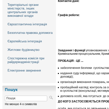
Контактні дані:
Територіальні органи
міністерств, інших
центральних органів
Графік роботи:
виконавчої влади
Євроатлантична інтеграція
Безоплатна правова допомога
Європейська інтеграція
Житлове будівництво
Завдання і функції
уповноважених ор
Кримінальним процесуальним, Кримі
Спостережна комісія при
ПРОБАЦІЯ - ЦЕ ...
райдержадміністрації
забезпечення безпеки суспільств
Електронне звернення
надання суду інформації, що хара
доповіді);
організація виконання покарань, н
пробаційний нагляд: контроль за 
Пошук
в суспільстві (консультації, мотив
допомога особі, яка готується до з
ДО КОГО ЗАСТОСОВУЄТЬСЯ ПРО
Не менше 4-х символів
особа, яка готується до звільнення з