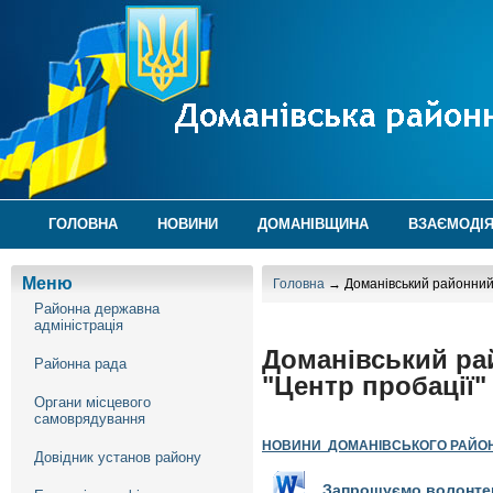
ГОЛОВНА
НОВИНИ
ДОМАНІВЩИНА
ВЗАЄМОДІЯ
Меню
Головна
→ Доманівський районний с
Районна державна
адміністрація
Доманівський рай
Районна рада
"Центр пробації"
Органи місцевого
самоврядування
НОВИНИ
ДОМАНІВСЬК
ОГО
РАЙО
Довідник установ району
Запрошуємо волонтер