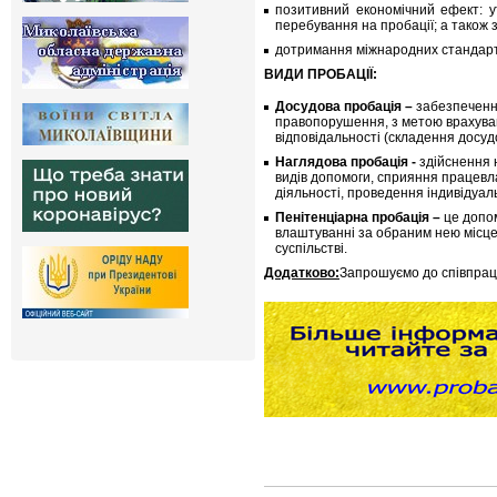
позитивний економічний ефект: 
перебування на пробації; а також 
дотримання міжнародних стандарт
ВИДИ ПРОБАЦІЇ:
Досудова пробація –
забезпечення
правопорушення, з метою врахуван
відповідальності (складення досудо
Наглядова пробація -
здійснення 
видів допомоги, сприяння працевл
діяльності, проведення індивідуал
Пенітенціарна пробація –
це допом
влаштуванні за обраним нею місце
суспільстві.
Додатково:
Запрошуємо до співпраці