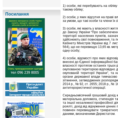
1) особи, які перебувають на облік
такому обліку;
Посилання
2) особи, у яких відсутня на праві 
за умови, що такі особи та члени їх
3) особи, які мають у власності жит
до Закону України “Про забезпеченн
території населених пунктів, зазна
здійснюють свої повноваження, та п
Кабінету Міністрів України від 7 ли
564), що не перевищує 13,65 кв. метр
одну особу;
4) особи, відомості про яких відпо
внесені до Єдиної інформаційної баз
власності протягом останніх трьох р
окупованою територією відповідно д
окупованій території України”, та 
органи державної влади тимчасово 
зіткнення, затверджених розпорядже
2014 р., № 92, ст. 2655; 2018 р., №
антитерористичної операції.
Середньомісячний грошовий дохід ка
матеріальна допомога, стипендія та 
та іншої незалежної професійної дія
роялті, дохід від відчуження цінних
повинен перевищувати трикратного 
даними, визначеними Держстатом.