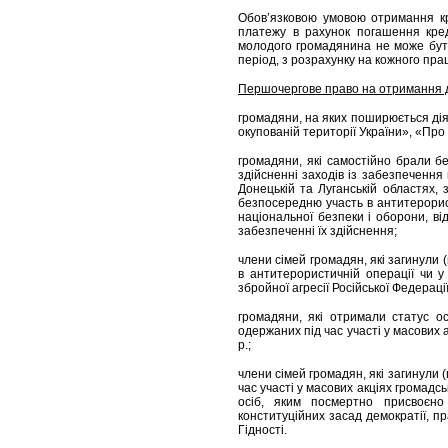
Обов’язковою умовою отримання кр
платежу в рахунок погашення кред
молодого громадянина не може бути
період, з розрахунку на кожного пра
Першочергове право на отримання д
громадяни, на яких поширюється дія
окупованій території України», «Пр
громадяни, які самостійно брали б
здійсненні заходів із забезпечення 
Донецькій та Луганській областях, з
безпосередню участь в антитерорист
національної безпеки і оборони, від
забезпеченні їх здійснення;
члени сімей громадян, які загинули 
в антитерористичній операції чи у 
збройної агресії Російської Федераці
громадяни, які отримали статус ос
одержаних під час участі у масових 
р.;
члени сімей громадян, які загинули 
час участі у масових акціях громадсь
осіб, яким посмертно присвоєно 
конституційних засад демократії, пр
Гідності.