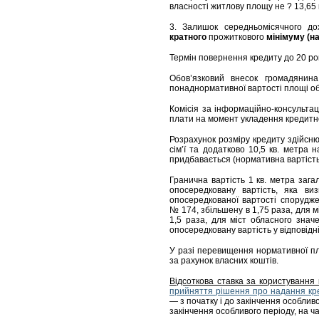
власності житлову площу не ? 13,65 
3. Залишок середньомісячного д
кратного
прожиткового
мінімуму (на
Термін повернення кредиту до 20 рок
Обов’язковий внесок громадянин
понаднормативної вартості площі об’
Комісія за інформаційно-консультац
плати на момент укладення кредитн
Розрахунок розміру кредиту здійсню
сім’ї та додатково 10,5 кв. метра 
придбавається (нормативна вартість
Гранична вартість 1 кв. метра заг
опосередковану вартість, яка ви
опосередкованої вартості спорудже
№ 174, збільшену в 1,75 раза, для м
1,5 раза, для міст обласного знач
опосередковану вартість у відповідні
У разі перевищення нормативної пл
за рахунок власних коштів.
Відсоткова ставка за користування
прийняття рішення про надання кр
— з початку і до закінчення особливо
закінчення особливого періоду, на ч