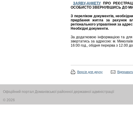
ЗАЯВУ-АНКЕТУ
ПРО РЕЄСТРАЦ
ОСОБИСТО ЗВЕРНУВШИСЬ ДО МИ
З перелік
ом документів, необхідни
придбання житла
за рахунок вл
регіонального управління за адресо
Необхідні документи.
За додатковою інформацією та для 
звертатись за адресою: м. Миколаїв, 
16:00 год., обідня перерва з 12.00 до
Версія для друку
Відправити
Офіційний портал Доманівської районної державної адміністрації
© 2026