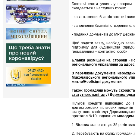
Бажаючі взяти участь у програмі
складається з наступних кроків:
- завантаження бланків анкети і за
- заповнення бланків і створення еле
- подання документів до МРУ Держм
Щоб подати заяву, необхідно зава
підтримку для будівництва (придб
громадянина – контактної особи.
Бланки розміщені на сторінці «П
регіонального управління за адре
З перелік
ом документів, необхід
Миколаївського регіонального упра
житло/Необхідні документи
Також громадяни можуть скорист
статутного капіталу) Держмолодь
Пільгові кредити відповідно д
довгострокових пільгових кредитів
статутного капіталу) Держмолодьж
протокол №10 надаються
молодим 
1. Вік яких становить до 35 років вкл
2. Перебувають на обліку громадян,