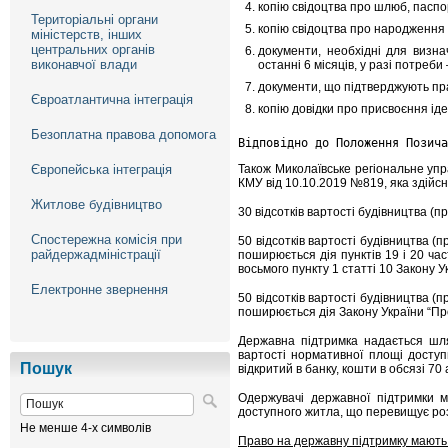
копію свідоцтва про шлюб, паспор
Територіальні органи
копію свідоцтва про народження 
міністерств, інших
центральних органів
документи, необхідні для визна
виконавчої влади
останні 6 місяців, у разі потреби 
документи, що підтверджують пр
Євроатлантична інтеграція
копію довідки про присвоєння ід
Безоплатна правова допомога
Відповідно до Положення Позича
Європейська інтеграція
Також Миколаївське регіональне у
КМУ від 10.10.2019 №819, яка здійс
Житлове будівництво
30 відсотків вартості будівництва (
Спостережна комісія при
50 відсотків вартості будівництва (
райдержадміністрації
поширюється дія пунктів 19 і 20 час
восьмого пункту 1 статті 10 Закону Ук
Електронне звернення
50 відсотків вартості будівництва (
поширюється дія Закону України “Пр
Державна підтримка надається шля
вартості нормативної площі доступ
Пошук
відкритий в банку, кошти в обсязі 70
Одержувачі державної підтримки м
доступного житла, що перевищує роз
Не менше 4-х символів
Право на державну підтримку мають