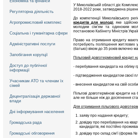
Економіка та фінанси
У Миколаївській області діє Компле
2018-2022 роки, затверджена рішенн
Регуляторна діяльність
До компетенції Миколаївського ре
Агропромисловий комплекс
кредитів
для молоді
, яке здійсн
молодим сім’ям та одиноким мол
постановою Кабінету Міністрів Украї
Соціальна і гуманітарна сфери
Право на отримання кредиту мають м
Адміністративні послуги
потребують поліпшення житлових умо
(батько) віком до 35 років включно м
Запобігання корупції
Пільговий довготерміновий кредит на
Доступ до публічної
- перебування кандидата на обліку 
інформації
- підтвердження кандидатом своєї п
Учасникам АТО та членам їх
- внесення кандидатом на свій особи
сімей
Пільгові довготермінові кредити на
Децентралізація державної
але не більше ніж до досягнення ста
влади
Для отримання пільгового довготерм
Дні інформування населення
заяву про надання кредиту;
Громадська рада
довідку про перебування на ква
кандидатів, які постійно прожива
Громадські обговорення
довідку про склад сім’ї (форма № 