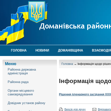
ГОЛОВНА
НОВИНИ
ДОМАНІВЩИНА
ВЗАЄМОДІЯ
Меню
Головна
→ Інформація щодо рішень
Районна державна
адміністрація
Інформація щодо
Районна рада
Органи місцевого
самоврядування
Рішення пленарного засідання ХХXІІ
Довідник установ району
Версія для друку
Відправити