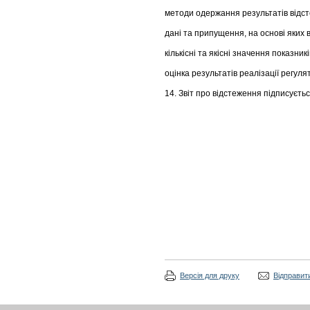
методи одержання результатів відс
дані та припущення, на основі яких
кількісні та якісні значення показник
оцінка результатів реалізації регул
14. Звіт про відстеження підписуєть
Версія для друку
Відправити