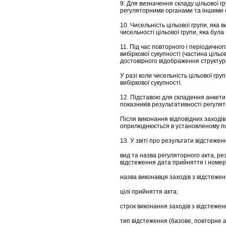
9. Для визначення складу цільової г
регуляторними органами та іншими 
10. Чисельність цільової групи, як
чисельності цільової групи, яка бул
11. Під час повторного і періодичног
вибіркової сукупності (частина цільо
достовірного відображення структури
У разі коли чисельність цільової гр
вибіркової сукупності.
12. Підставою для складення анкети п
показників результативності регулят
Після виконання відповідних заходів
оприлюднюється в установленому по
13. У звіті про результати відстеже
вид та назва регуляторного акта, ре
відстеження дата прийняття і номер
назва виконавця заходів з відстежен
цілі прийняття акта;
строк виконання заходів з відстежен
тип відстеження (базове, повторне а