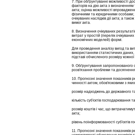
7. При обґрунтуванні можливості дос
факторів на дію акта з визначенням 
акта; оцінка можливості впроваджен
фізичними та юридичними особами; х
очікуваних наслідків дії акта; а та
вимог акта.
8. Визначення очікуваних результат
витрат у простій (перелік очікувани
економічних моделей) формі.
Для проведення аналізу вигод та ви
використанням статистичних даних, 
підставі обчисленого розміру кожної
9. Обґрунтування запропонованого ст
розв'язання проблеми та досягненн
10. Прогнозні значення показників 
чинності актом, обов'язковими з яких
розмір надходжень до державного та 
кількість суб'єктів господарювання 
розмір коштів і час, що витрачатим
акта;
рівень поінформованості суб'єктів г
11. Прогнозні значення показників ре