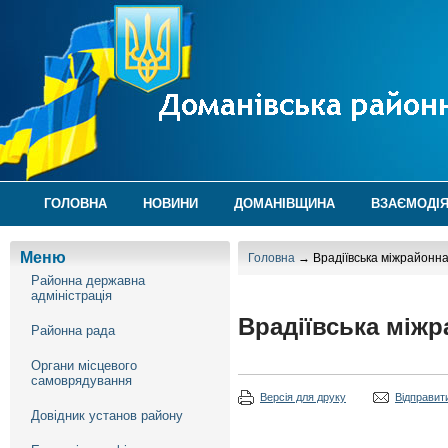
ГОЛОВНА
НОВИНИ
ДОМАНІВЩИНА
ВЗАЄМОДІЯ
Меню
Головна
→ Врадіївська міжрайонна
Районна державна
адміністрація
Врадіївська міжр
Районна рада
Органи місцевого
самоврядування
Версія для друку
Відправити
Довідник установ району