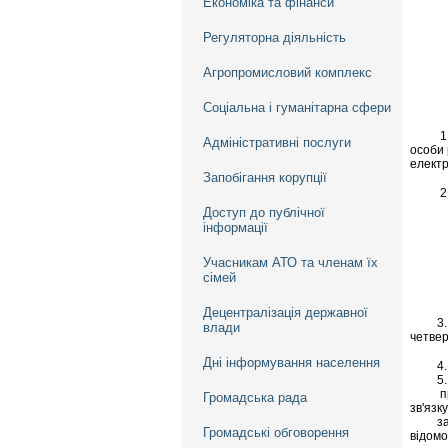
Економіка та фінанси
р
Регуляторна діяльність
в
Агропромисловий комплекс
Соціальна і гуманітарна сфери
1. За
Адміністративні послуги
особи
елект
Запобігання корупції
2. За
Доступ до публічної
інформації
на е
Учасникам АТО та членам їх
сімей
теле
за те
Децентралізація державної
3. За
влади
четвер
Дні інформування населення
4. За
5. За
прізв
Громадська рада
зв'язк
загаль
Громадські обговорення
відомо