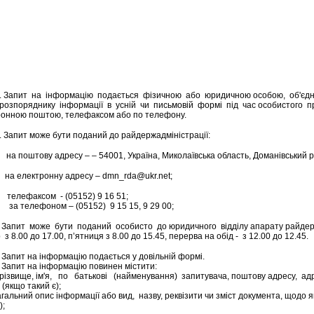
айдержадмініс
ід 23.06.11 
пит на інформацію подається фізичною або юридичною особою, об'єд
 розпоряднику інформації в усній чи письмовій формі під час особистог
ронною поштою, телефаксом або по телефону.
пит може бути поданий до райдержадміністрації:
на поштову адресу – – 54001, Україна, Миколаївська область, Доманівський р
лектронну адресу –
dmn_rda@ukr.net
;
факсом - (05152) 9 16 51;
лефоном – (05152) 9 15 15, 9 29 00;
пит може бути поданий особисто до юридичного відділу апарату райдержад
 з 8.00 до 17.00, п’ятниця з 8.00 до 15.45, перерва на обід - з 12.00 до 12.45.
пит на інформацію подається у довільній формі.
пит на інформацію повинен містити:
ище, ім'я, по батькові (найменування) запитувача, поштову адресу, адр
у (якщо такий є);
ний опис інформації або вид, назву, реквізити чи зміст документа, щодо я
);