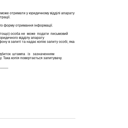
оже отримати у юридичному відділі апарату
рації.
о форму отримання інформації.
і тощо) особа не може подати письмовий
юридичного відділу апарату
ону в запиті та надає копію запиту особі, яка
ідбиток штампа із зазначенням
 Така копія повертається запитувачу.
_____