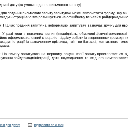
с і дату (за умови подання письмового запиту).
я подання письмового запиту запитувач може використати форму, яку він м
жадміністрації або яка розміщується на офіційному веб-сайті райдержадмініст
д час подання запиту на інформацію запитувач зазначає зручну для ньог
разі коли з поважних причин (інвалідність, обмежені фізичні можливост
 його оформлює головний спеціаліст відділу роботи із зверненнями громадян 
жадміністрації із зазначенням прізвища, ім'я, по батькові, контактного телеф
одала.
 вимогу запитувача на першому аркуші копії запиту проставляється в
ування райдержадміністрації, дати надходження та вхідного номера запиту.
___________________________________
рсія для друку
Відправити по e-mail