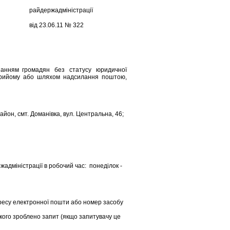
трації
№ 322
нанням громадян без статусу юридичної
о прийому або шляхом надсилання поштою,
айон, смт. Доманівка, вул. Центральна, 46;
міністрації в робочий час: понеділок -
есу електронної пошти або номер засобу
кого зроблено запит (якщо запитувачу це