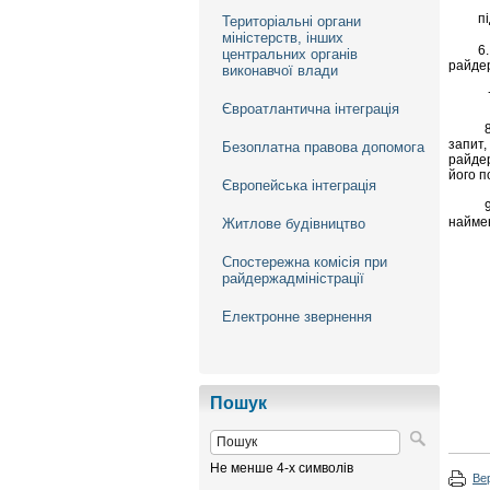
підпи
Територіальні органи
міністерств, інших
6. Дл
центральних органів
райдер
виконавчої влади
7. Пі
Євроатлантична інтеграція
8. У 
запит,
Безоплатна правова допомога
райдер
його п
Європейська інтеграція
9. На
наймен
Житлове будівництво
Спостережна комісія при
райдержадміністрації
Електронне звернення
Пошук
Не менше 4-х символів
Ве