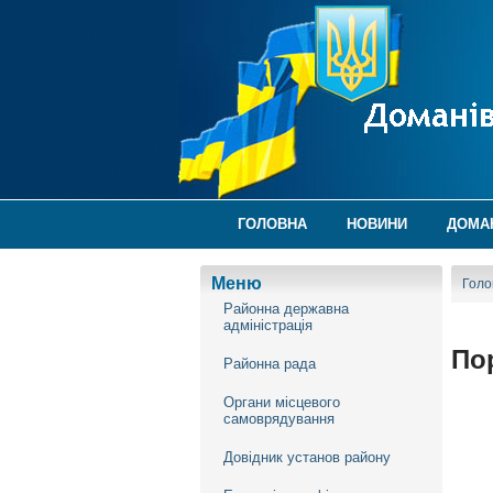
ГОЛОВНА
НОВИНИ
ДОМА
Меню
Голо
Районна державна
адміністрація
По
Районна рада
Органи місцевого
самоврядування
Довідник установ району
р