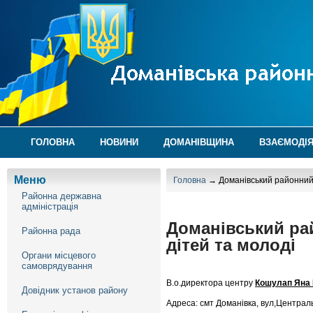
ГОЛОВНА
НОВИНИ
ДОМАНІВЩИНА
ВЗАЄМОДІЯ
Меню
Головна
→ Доманівський районний ц
Районна державна
адміністрація
Доманівський рай
Районна рада
дітей та молоді
Органи місцевого
самоврядування
В.о.директора центру
Кошулап Яна
Довідник установ району
Адреса: смт Доманівка, вул,Центральн