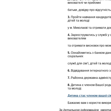
вихователі чи прийомні
батьки, довідку про відсутність
3.
Пройти навчання кандидатів 
дітей та молоді
у м. Миколаєві та отримати до
4.
Зареєструватись у службі у
вихователям
та отримати висновок про можл
5.
Ознайомитись з банком даних
соціальних
служб для сім’ї, дітей та мол
6.
Відвідування інтернатного з
7.
Районна державна адміністр
8.
Дитина є членом Вашої родин
та молоді.
Дитина стає членом вашої сім
Бажаємо вам з користю викорис
За детальною інформацією зверта