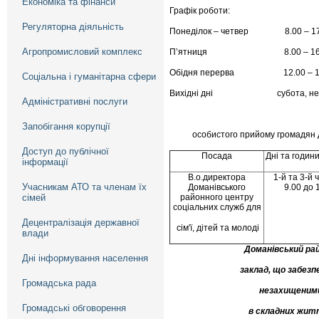
Економіка та фінанси
Графік роботи:
Регуляторна діяльність
Понеділок – четвер 8.00 – 17
Агропромисловий комплекс
П’ятниця 8.00 – 16.
Обідня перерва 12.00 – 12
Соціальна і гуманітарна сфери
Вихідні дні субота, нед
Адміністративні послуги
Запобігання корупції
особистого прийому громадян д
Доступ до публічної
Посада
Дні та годин
інформації
В.о.директора
1-й та 3-й 
Учасникам АТО та членам їх
Доманівського
9.00 до 
сімей
районного центру
соціальних служб для
Децентралізація державної
сім'ї, дітей та молоді
влади
Доманівський районний центр
Дні інформування населення
заклад, що забезпечує органі
Громадська рада
незахищеними категоріями
Громадські обговорення
в складних життєвих обст