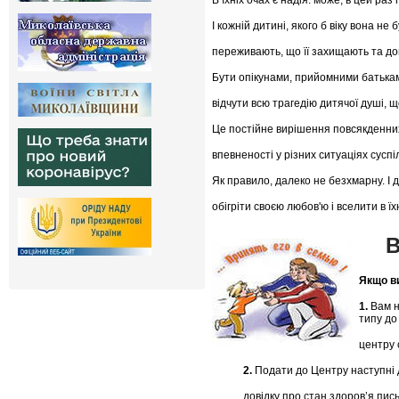
В їхніх очах є надія: може, в цей ра
І кожній дитині, якого б віку вона не
переживають, що її захищають та до
Бути опікунами, прийомними батькам
відчути всю трагедію дитячої душі, щ
Це постійне вирішення повсякденних
впевненості у різних ситуаціях сусп
Як правило, далеко не безхмарну. І д
обігріти своєю любов'ю і вселити в їхн
В
Якщо ви
1.
Вам н
типу до
центру 
2.
Подати до Центру наступні до
довідку про стан здоров’я пись