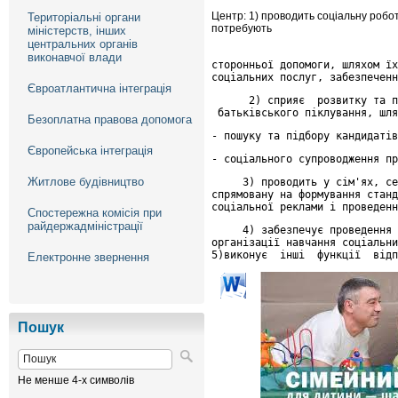
Центр: 1) проводить соціальну робот
Територіальні органи
потребують
міністерств, інших
центральних органів
виконавчої влади
сторонньої допомоги, шляхом їх
соціальних послуг, забезпеченн
Євроатлантична інтеграція
      2) сприяє  розвитку та п
 батьківського піклування, шля
Безоплатна правова допомога
- пошуку та підбору кандидатів
Європейська інтеграція
- соціального супроводження пр
Житлове будівництво
     3) проводить у сім'ях, се
спрямовану на формування станд
соціальної реклами і проведенн
Спостережна комісія при
райдержадміністрації
     4) забезпечує проведення 
організації навчання соціальни
5)виконує  інші  функції  відп
Електронне звернення
Пошук
Не менше 4-х символів