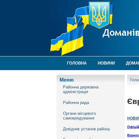
ГОЛОВНА
НОВИНИ
ДОМА
Меню
Голо
Районна державна
адміністрація
Єв
Районна рада
Органи місцевого
самоврядування
НОВИН
Офіцій
Довідник установ району
Віднос