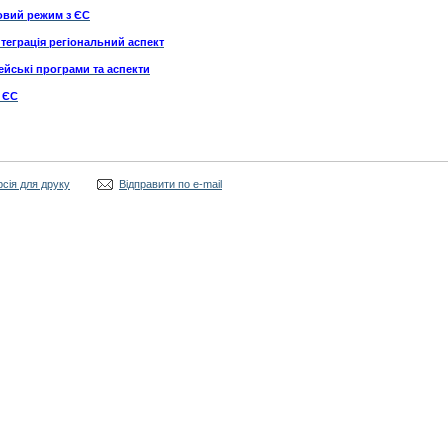
овий режим з ЄС
теграція регіональний аспект
йські програми та аспекти
я ЄС
рсія для друку
Відправити по e-mail