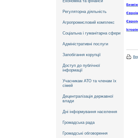
Економіка та фінанси
Безвіз
Регуляторна діяльність
Євроін
Європе
Агропромисловий комплекс
Історі
Соціальна і гуманітарна сфери
Адміністративні послуги
Запобігання корупції
Ве
Доступ до публічної
інформації
Учасникам АТО та членам їх
сімей
Децентралізація державної
влади
Дні інформування населення
Громадська рада
Громадські обговорення