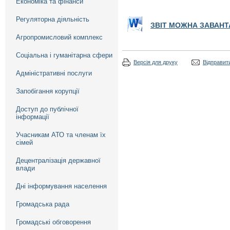
Економіка та фінанси
Регуляторна діяльність
ЗВІТ МОЖНА ЗАВАНТ
Агропромисловий комплекс
Соціальна і гуманітарна сфери
Версія для друку
Відправити
Адміністративні послуги
Запобігання корупції
Доступ до публічної
інформації
Учасникам АТО та членам їх
сімей
Децентралізація державної
влади
Дні інформування населення
Громадська рада
Громадські обговорення