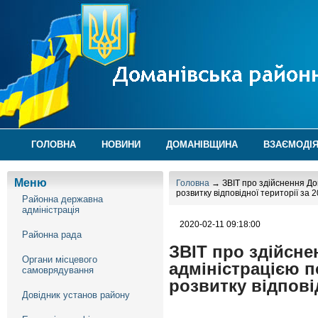
ГОЛОВНА
НОВИНИ
ДОМАНІВЩИНА
ВЗАЄМОДІЯ
Меню
Головна
→ ЗВІТ про здійснення До
розвитку відповідної території за 2
Районна державна
адміністрація
2020-02-11 09:18:00
Районна рада
ЗВІТ про здійсн
Органи місцевого
адміністрацією п
самоврядування
розвитку відповід
Довідник установ району