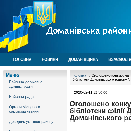
ГОЛОВНА
НОВИНИ
ДОМАНІВЩИНА
ВЗАЄМОДІЯ
Меню
Головна
→ Оголошено конкурс на по
бібліотеки Доманівського району М
Районна державна
адміністрація
2020-02-11 12:50:00
Районна рада
Оголошено конкур
Органи місцевого
бібліотеки філії 
самоврядування
Доманівського ра
Довідник установ району