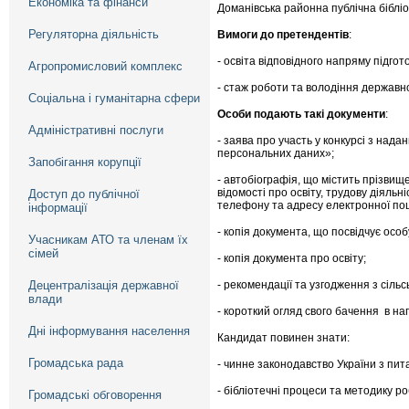
Економіка та фінанси
Доманівська районна публічна бібліо
Регуляторна діяльність
Вимоги до претендентів
:
- освіта відповідного напряму підгот
Агропромисловий комплекс
- стаж роботи та володіння держав
Соціальна і гуманітарна сфери
Особи подають такі документи
:
Адміністративні послуги
- заява про участь у конкурсі з над
персональних даних»;
Запобігання корупції
- автобіографія, що містить прізвище
відомості про освіту, трудову діяльн
Доступ до публічної
телефону та адресу електронної пош
інформації
- копія документа, що посвідчує особ
Учасникам АТО та членам їх
сімей
- копія документа про освіту;
Децентралізація державної
- рекомендації та узгодження з сіль
влади
- короткий огляд свого бачення в нап
Дні інформування населення
Кандидат повинен знати:
Громадська рада
- чинне законодавство України з пита
- бібліотечні процеси та методику ро
Громадські обговорення