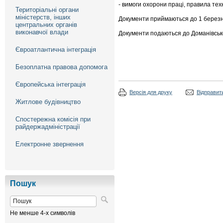
- вимоги охорони праці, правила тех
Територіальні органи
міністерств, інших
Документи приймаються до 1 березн
центральних органів
виконавчої влади
Документи подаються до Доманівської
Євроатлантична інтеграція
Безоплатна правова допомога
Європейська інтеграція
Версія для друку
Відправити
Житлове будівництво
Спостережна комісія при
райдержадміністрації
Електронне звернення
Пошук
Не менше 4-х символів