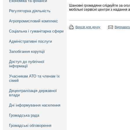
Економіка та фінанси
Шановні громадяни слідкуйте за ог
мобільні сервісні центри з надання
Регуляторна діяльність
Агропромисловий комплекс
Версія для друку
Відправити
Соціальна і гуманітарна сфери
Адміністративні послуги
Запобігання корупції
Доступ до публічної
інформації
Учасникам АТО та членам їх
сімей
Децентралізація державної
влади
Дні інформування населення
Громадська рада
Громадські обговорення