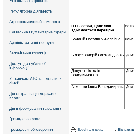
Економіка та фінанси
Регуляторна діяльність
Агропромисловий комплекс
П.І.Б. особи, щодо якої
Назв
здійснюється перевірка
Соціальна і гуманітарна сфери
Балабій Наталія Миколаївна
Дома
Адміністративні послуги
Запобігання корупції
Білоус Валерій Олександрович
Дома
Доступ до публічної
інформації
Депутат Наталія
Дома
Володимирівна
Учасникам АТО та членам їх
сімей
Міхенько Ірина Володимирівна
Дома
Децентралізація державної
влади
Дні інформування населення
Громадська рада
Громадські обговорення
Версія для друку
Відправити