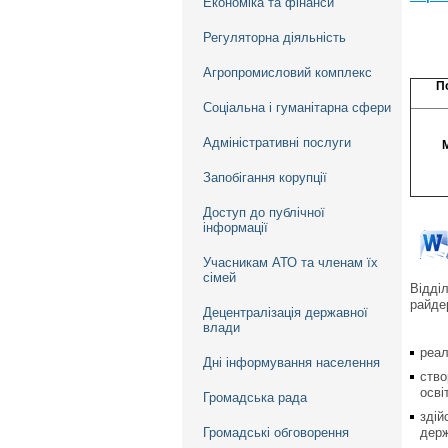
Економіка та фінанси
Регуляторна діяльність
Агропромисловий комплекс
П
Соціальна і гуманітарна сфери
Адміністративні послуги
Запобігання корупції
Доступ до публічної
інформації
Учасникам АТО та членам їх
сімей
Відді
райдер
Децентралізація державної
влади
реал
Дні інформування населення
ство
осві
Громадська рада
здій
Громадські обговорення
держ