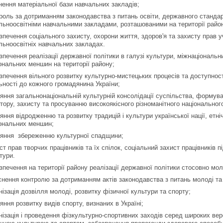
нення матеріальної бази навчальних закладів;
роль за дотриманням законодавства з питань освіти, державного стандар
льноосвітніми навчальними закладами, розташованими на території райо
зпечення соціального захисту, охорони життя, здоров'я та захисту прав 
льноосвітніх навчальних закладах.
зпечення реалізації державної політики в галузі культури, міжнаціональни
ональних меншин на території району;
зпечення вільного розвитку культурно-мистецьких процесів та доступності
ьності до кожного громадянина України;
яння загальнонаціональній культурній консолідації суспільства, формув
тору, захисту та просуванню високоякісного різноманітного національног
яння відродженню та розвитку традицій і культури української нації, етні
ональних меншин;
яння збереженню культурної спадщини;
ст прав творчих працівників та їх спілок, соціальний захист працівників п
тури.
зпечення на території району реалізації державної політики стосовно моло
снення контролю за дотриманням актів законодавства з питань молоді та
нізація дозвілля молоді, розвитку фізичної культури та спорту;
яння розвитку видів спорту, визнаних в Україні;
нізація і проведення фізкультурно-спортивних заходів серед широких вер