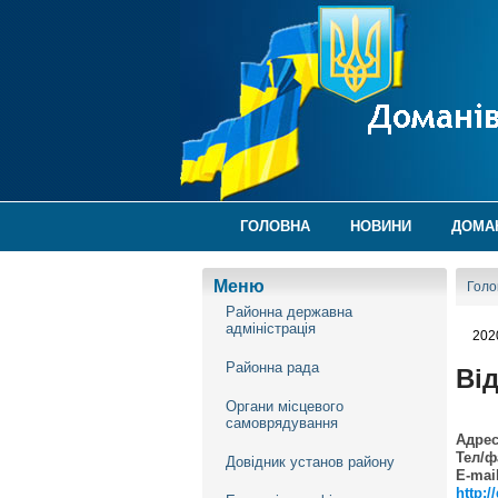
ГОЛОВНА
НОВИНИ
ДОМА
Меню
Голо
Районна державна
адміністрація
202
Районна рада
Від
Органи місцевого
самоврядування
Адрес
Тел/ф
Довідник установ району
E-mai
http: