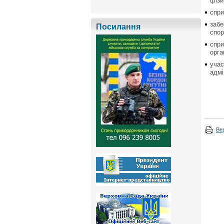
фізи
спри
забе
Посилання
спор
спри
орга
учас
адмі
Ве