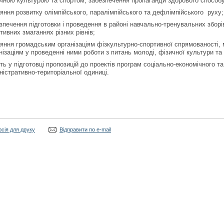
чною культурою та спортом, забезпечення пропаганди здорового способу
яння розвитку олімпійського, паралімпійського та дефлімпійського руху;
зпечення підготовки і проведення в районі навчально-тренувальних зборів
тивних змаганнях різних рівнів;
яння громадським організаціям фізкультурно-спортивної спрямованості,
нізаціям у проведенні ними роботи з питань молоді, фізичної культури та
ть у підготовці пропозицій до проектів програм соціально-економічного та
ністративно-територіальної одиниці.
рсія для друку
Відправити по e-mail