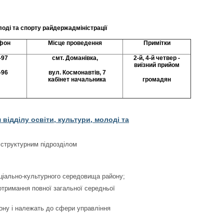
оді та спорту райдержадміністрації
фон
Місце
проведення
Примітки
-97
смт.
Доманівка,
2-й, 4-й
четвер -
виїзний прийом
-96
вул
.
Космонавтів
,
7
кабінет началь
ника
громадян
ідділу освіти, культури, молоді та
є структурним підрозділом
оціально-культурного середовища району;
отримання повної загальної середньої
ону і належать до сфери управління