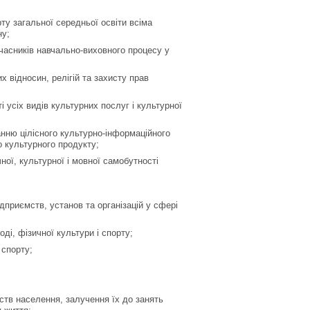
ту загальної середньої освіти всіма
ну;
учасників навчально-виховного процесу у
х відносин, релігій та захисту прав
 усіх видів культурних послуг і культурної
анню цілісного культурно-інформаційного
о культурного продукту;
чної, культурної і мовної самобутності
ідприємств, установ та організацій у сфері
ді, фізичної культури і спорту;
 спорту;
ств населення, залучення їх до занять