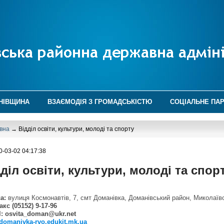
НІВЩИНА
ВЗАЄМОДІЯ З ГРОМАДСЬКІСТЮ
СОЦІАЛЬНЕ ПА
вна
→ Відділ освіти, культури, молоді та спорту
0-03-02 04:17:38
діл освіти, культури, молоді та спор
а:
вулиця Космонавтів, 7, смт Доманівка, Доманівський район, Миколаїв
акс (05152) 9-17-96
l:
osvita_doman@ukr.net
//domanivka-rvo.edukit.mk.ua