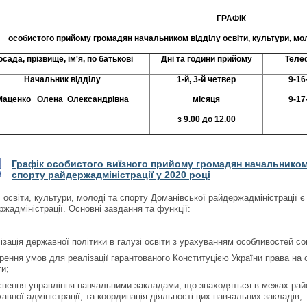
ГРАФІК
особистого прийому громадян начальником відділу освіти, культури, мол
осада,
прізвище
, ім'
я, по батькові
Дні
та
години прийому
Теле
Начальник відділу
1-й,
3-й четвер
9-16
Маценко Олена Олександрівна
місяця
9-17
з 9.00 до 1
2
.00
Графік
особистого виїзного прийому громадян начальником в
спорту райдержадміністрації
у 2020 році
л освіти, культури, молоді та спорту Доманівської райдержадміністрації 
жадміністрації. Основні завдання та функції:
ізація державної політики в галузі освіти з урахуванням особливостей с
рення умов для реалізації гарантованого Конституцією України права на 
ти;
снення управління навчальними закладами, що знаходяться в межах рай
авної адміністрації, та координація діяльності цих навчальних закладів;