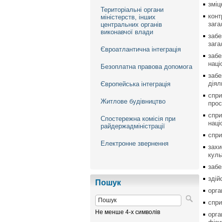
зміц
Територіальні органи
конт
міністерств, інших
зага
центральних органів
виконавчої влади
забе
зага
Євроатлантична інтеграція
забе
наці
Безоплатна правова допомога
забе
діял
Європейська інтеграція
спри
Житлове будівництво
прос
спри
Спостережна комісія при
наці
райдержадміністрації
спри
Електронне звернення
захи
куль
забе
здій
Пошук
орга
спри
Не менше 4-х символів
орга