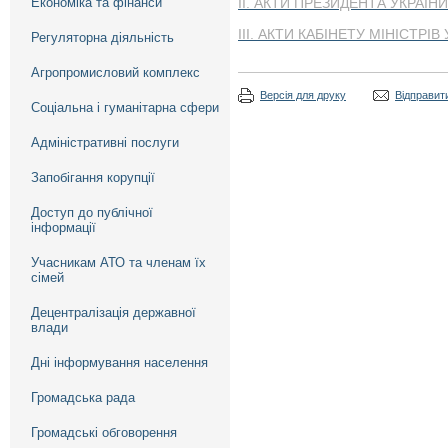
Економіка та фінанси
ІІ. АКТИ ПРЕЗИДЕНТА УКРАЇНИ
ІІІ. АКТИ КАБІНЕТУ МІНІСТРІВ
Регуляторна діяльність
Агропромисловий комплекс
Версія для друку
Відправити
Соціальна і гуманітарна сфери
Адміністративні послуги
Запобігання корупції
Доступ до публічної
інформації
Учасникам АТО та членам їх
сімей
Децентралізація державної
влади
Дні інформування населення
Громадська рада
Громадські обговорення