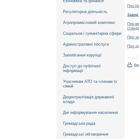
Економіка та фінанси
Про На
Регуляторна діяльність
Закон
Агропромисловий комплекс
Про вн
станда
Соціальна і гуманітарна сфери
Про за
Адміністративні послуги
Про до
Запобігання корупції
Ве
Доступ до публічної
інформації
Учасникам АТО та членам їх
сімей
Децентралізація державної
влади
Дні інформування населення
Громадська рада
Громадські обговорення