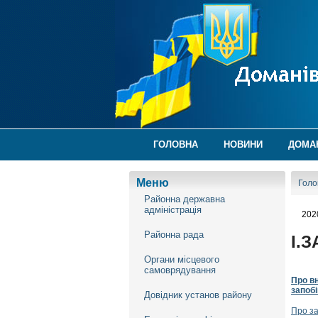
ГОЛОВНА
НОВИНИ
ДОМА
Меню
Голо
Районна державна
адміністрація
202
Районна рада
І.
Органи місцевого
самоврядування
Про вн
запобі
Довідник установ району
Про за