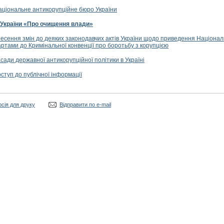
ціональне антикорупційне бюро України
 України «Про очищення влади»
есення змін до деяких законодавчих актів України щодо приведення Національн
ртами до Кримінальної конвенції про боротьбу з корупцією
сади державної антикорупційної політики в Україні
ступ до публічної інформації
рсія для друку
Відправити по e-mail