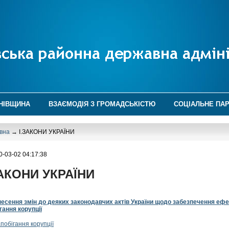
НІВЩИНА
ВЗАЄМОДІЯ З ГРОМАДСЬКІСТЮ
СОЦІАЛЬНЕ ПА
вна
→ І.ЗАКОНИ УКРАЇНИ
0-03-02 04:17:38
ЗАКОНИ УКРАЇНИ
есення змін до деяких законодавчих актів України щодо забезпечення ефе
гання корупції
побігання корупції