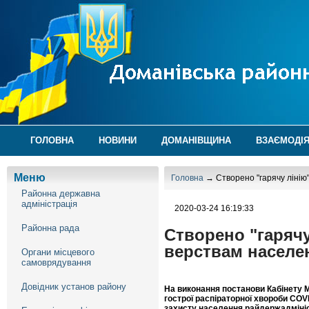
ГОЛОВНА
НОВИНИ
ДОМАНІВЩИНА
ВЗАЄМОДІЯ
Меню
Головна
→ Створено "гарячу ліні
Районна державна
адміністрація
2020-03-24 16:19:33
Районна рада
Створено "гаряч
верствам населе
Органи місцевого
самоврядування
Довідник установ району
На виконання постанови Кабінету Мі
гострої распіраторної хвороби COV
захисту населення райдержадміні