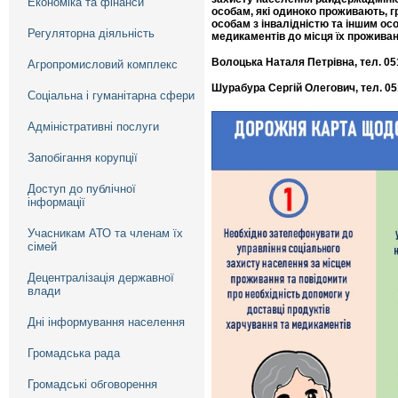
Економіка та фінанси
особам, які одиноко проживають, г
особам з інвалідністю та іншим ос
Регуляторна діяльність
медикаментів до місця їх проживан
Волоцька Наталя Петрівна, тел. 0
Агропромисловий комплекс
Шурабура Сергій Олегович, тел. 0
Соціальна і гуманітарна сфери
Адміністративні послуги
Запобігання корупції
Доступ до публічної
інформації
Учасникам АТО та членам їх
сімей
Децентралізація державної
влади
Дні інформування населення
Громадська рада
Громадські обговорення