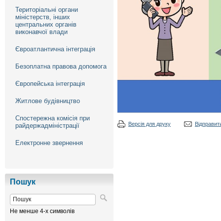
Територіальні органи
міністерств, інших
центральних органів
виконавчої влади
Євроатлантична інтеграція
Безоплатна правова допомога
Європейська інтеграція
Житлове будівництво
Спостережна комісія при
Версія для друку
Відправити
райдержадміністрації
Електронне звернення
Пошук
Не менше 4-х символів