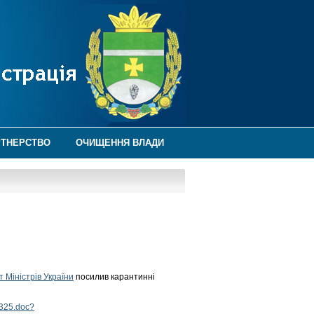
РТНЕРСТВО
ОЧИЩЕННЯ ВЛАДИ
т Міністрів України
посилив карантинні
6325.doc?