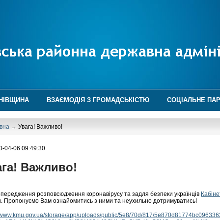
НІВЩИНА
ВЗАЄМОДІЯ З ГРОМАДСЬКІСТЮ
СОЦІАЛЬНЕ ПА
вна
→ Увага! Важливо!
0-04-06 09:49:30
ага! Важливо!
передження розповсюдження коронавірусу та задля безпеки українців
Кабіне
. Пропонуємо Вам ознайомитись з ними та неухильно дотримуватись!
//www.kmu.gov.ua/storage/app/uploads/public/5e8/70d/817/5e870d81774bc09633