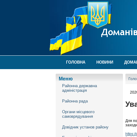
ГОЛОВНА
НОВИНИ
ДОМА
Меню
Голо
Районна державна
адміністрація
202
Районна рада
Ув
Органи місцевого
самоврядування
Для по
заходи
Довідник установ району
https: