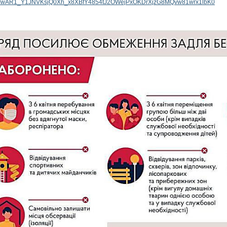
d=IwAR1_Y1JNVKsjQ0Xh_x8XBfY4854tJ2OWejPxOKDrXjzG8MQvw81wrx1lbK0