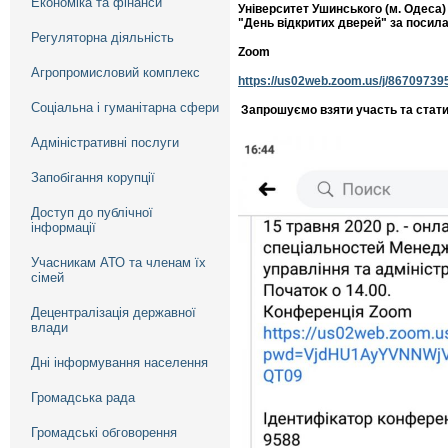
Економіка та фінанси
Університет Ушинського (м. Одеса
"День відкритих дверей" за посил
Регуляторна діяльність
Zoom
Агропромисловий комплекс
https://us02web.zoom.us/j/8670
Соціальна і гуманітарна сфери
Запрошуємо взяти участь та стати
Адміністративні послуги
Запобігання корупції
Доступ до публічної
інформації
Учасникам АТО та членам їх
сімей
Децентралізація державної
влади
Дні інформування населення
Громадська рада
Громадські обговорення