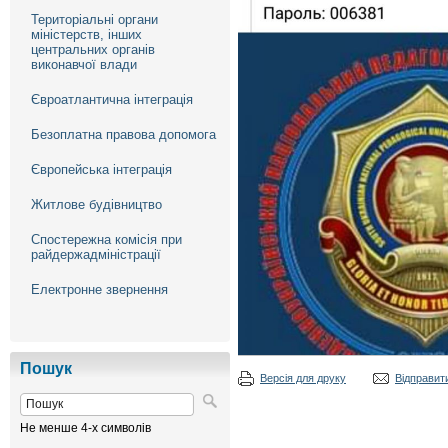
Територіальні органи
міністерств, інших
центральних органів
виконавчої влади
Євроатлантична інтеграція
Безоплатна правова допомога
Європейська інтеграція
Житлове будівництво
Спостережна комісія при
райдержадміністрації
Електронне звернення
Пошук
Версія для друку
Відправити
Не менше 4-х символів