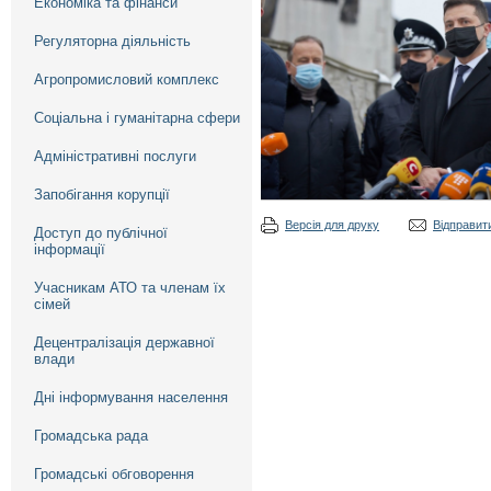
Економіка та фінанси
Регуляторна діяльність
Агропромисловий комплекс
Соціальна і гуманітарна сфери
Адміністративні послуги
Запобігання корупції
Версія для друку
Відправити
Доступ до публічної
інформації
Учасникам АТО та членам їх
сімей
Децентралізація державної
влади
Дні інформування населення
Громадська рада
Громадські обговорення