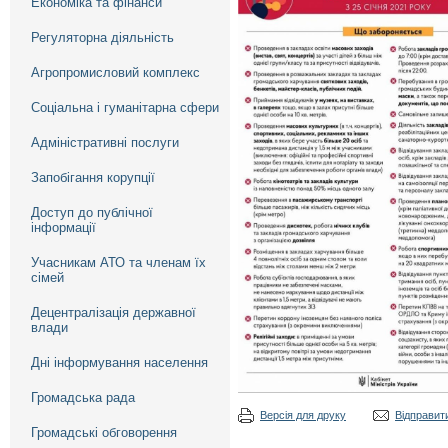
Економіка та фінанси
Регуляторна діяльність
Агропромисловий комплекс
Соціальна і гуманітарна сфери
Адміністративні послуги
Запобігання корупції
Доступ до публічної
інформації
Учасникам АТО та членам їх
сімей
Децентралізація державної
влади
Дні інформування населення
Громадська рада
Версія для друку
Відправити
Громадські обговорення