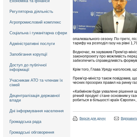
Економіка та фінанси
Регуляторна діяльність
Агропромисловий комплекс
Соціальна і гуманітарна сфери
опалювального сезону. По-третє, п
тарифу на розподіл газу на рівні 1,
Адміністративні послуги
Водночас, як зауважив Прем’єр-міні
Запобігання корупції
законопроекту про можливість перед
забезпечить справедливість формува
Доступ до публічної
інформації
Крім того, Глава Уряду наголосив, щ
Прем’єр-міністр також повідомив, щ
Учасникам АТО та членам їх
чесних прозорих правил на ринку газ
сімей
«Кабміном буде ухвалене рішення що
Децентралізація державної
річний продукт стане основним у газ
влади
робиться в більшості країн Європи»,
Дні інформування населення
Версія для друку
Відправити
Громадська рада
Громадські обговорення