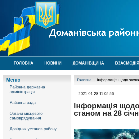
ГОЛОВНА
НОВИНИ
ДОМАНІВЩИНА
ВЗАЄМОДІЯ
Меню
Головна
→ Інформація щодо захвор
Районна державна
адміністрація
2021-01-28 11:05:56
Районна рада
Інформація щодо
станом на 28 січн
Органи місцевого
самоврядування
Довідник установ району