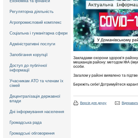
Економіка та фінанси
Регуляторна діяльність
Агропромисловий комплекс
Соціальна і гуманітарна сфери
Адміністративні послуги
Запобігання корупції
Закладами охорони здоров’я району
мешканців району: методом ІФА (іму
Доступ до публічної
особи.
інформації
Загалом у районі виявлено та підтв
Учасникам АТО та членам їх
Бережіть себе! Дотримуйтеся карант
сімей
Децентралізація державної
влади
Версія для друку
Відправити
Дні інформування населення
Громадська рада
Громадські обговорення