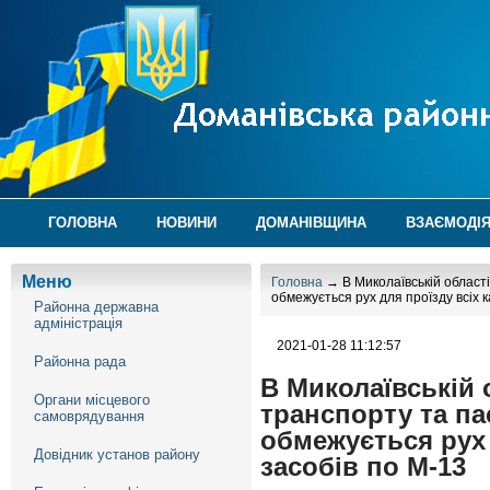
ГОЛОВНА
НОВИНИ
ДОМАНІВЩИНА
ВЗАЄМОДІЯ
Меню
Головна
→ В Миколаївській області
обмежується рух для проїзду всіх 
Районна державна
адміністрація
2021-01-28 11:12:57
Районна рада
В Миколаївській 
Органи місцевого
транспорту та па
самоврядування
обмежується рух 
Довідник установ району
засобів по М-13