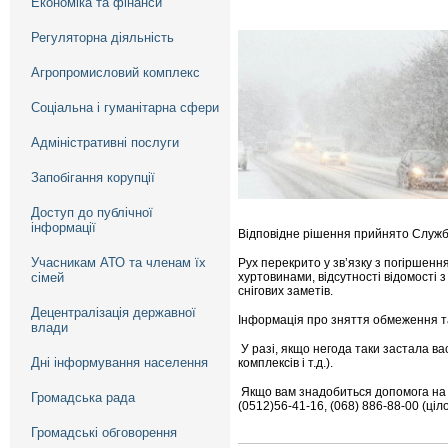
Економіка та фінанси
Регуляторна діяльність
Агропромисловий комплекс
Соціальна і гуманітарна сфери
Адміністративні послуги
Запобігання корупції
Доступ до публічної
інформації
Відповідне рішення прийнято Службо
Учасникам АТО та членам їх
Рух перекрито у зв’язку з погіршенн
сімей
хуртовинами, відсутності відомості 
снігових заметів.
Децентралізація державної
Інформація про зняття обмеження т
влади
У разі, якщо негода таки застала ва
Дні інформування населення
комплексів і т.д.).
Якщо вам знадобиться допомога на д
Громадська рада
(0512)56-41-16, (068) 886-88-00 (ці
Громадські обговорення