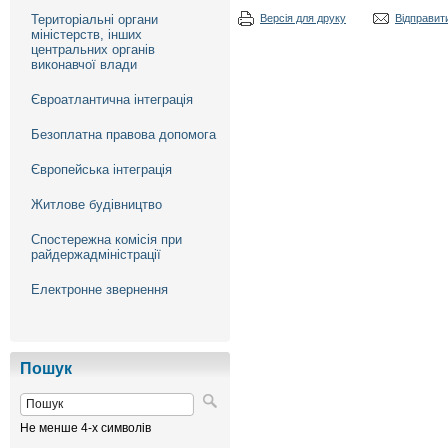
Територіальні органи
Версія для друку
Відправити
міністерств, інших
центральних органів
виконавчої влади
Євроатлантична інтеграція
Безоплатна правова допомога
Європейська інтеграція
Житлове будівництво
Спостережна комісія при
райдержадміністрації
Електронне звернення
Пошук
Не менше 4-х символів