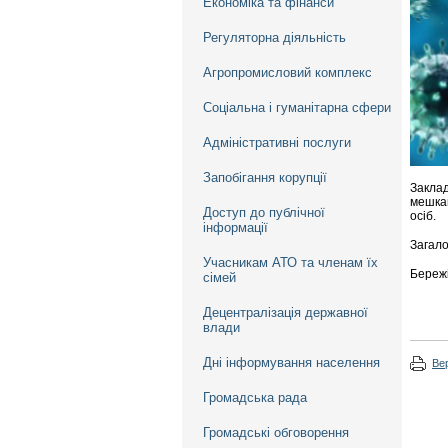
Економіка та фінанси
Регуляторна діяльність
Агропромисловий комплекс
Соціальна і гуманітарна сфери
Адміністративні послуги
Запобігання корупції
Заклад
мешкан
Доступ до публічної
осіб.
інформації
Загало
Учасникам АТО та членам їх
Бережі
сімей
Децентралізація державної
влади
Дні інформування населення
Ве
Громадська рада
Громадські обговорення