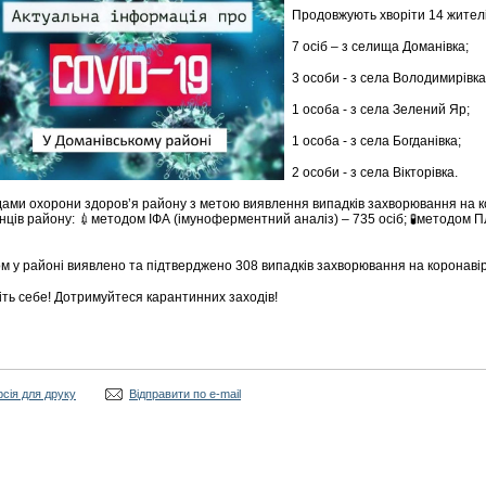
Продовжують хворіти 14 жителі
7 осіб – з селища Доманівка;
3 особи - з села Володимирівка
1 особа - з села Зелений Яр;
1 особа - з села Богданівка;
2 особи - з села Вікторівка.
ами охорони здоров’я району з метою виявлення випадків захворювання на к
ців району: 💉методом ІФА (імуноферментний аналіз) – 735 осіб; 🧪методом П
м у районі виявлено та підтверджено 308 випадків захворювання на коронаві
ть себе! Дотримуйтеся карантинних заходів!
рсія для друку
Відправити по e-mail