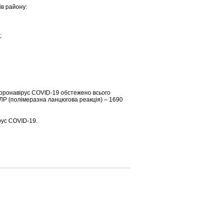
в району:
;
оронавірус COVID-19 обстежено всього
ЛР (полімеразна ланцюгова реакція) – 1690
рус COVID-19.