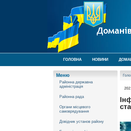
ГОЛОВНА
НОВИНИ
ДОМА
Меню
Голо
Районна державна
адміністрація
202
Районна рада
Ін
ста
Органи місцевого
самоврядування
Довідник установ району