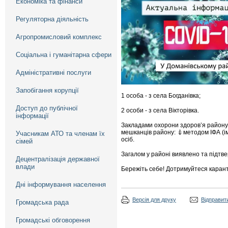
Економіка та фінанси
Регуляторна діяльність
Агропромисловий комплекс
Соціальна і гуманітарна сфери
Адміністративні послуги
Запобігання корупції
1 особа - з села Богданівка;
Доступ до публічної
2 особи - з села Вікторівка.
інформації
Закладами охорони здоров’я району
мешканців району: 💉методом ІФА (і
Учасникам АТО та членам їх
осіб.
сімей
Загалом у районі виявлено та підтв
Децентралізація державної
влади
Бережіть себе! Дотримуйтеся карант
Дні інформування населення
Версія для друку
Відправити
Громадська рада
Громадські обговорення