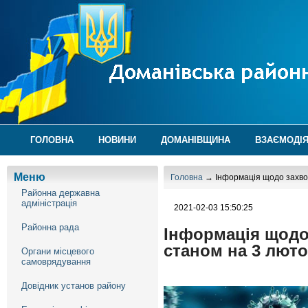
ГОЛОВНА
НОВИНИ
ДОМАНІВЩИНА
ВЗАЄМОДІЯ
Меню
Головна
→ Інформація щодо захвор
Районна державна
адміністрація
2021-02-03 15:50:25
Районна рада
Інформація щодо
станом на 3 люто
Органи місцевого
самоврядування
Довідник установ району