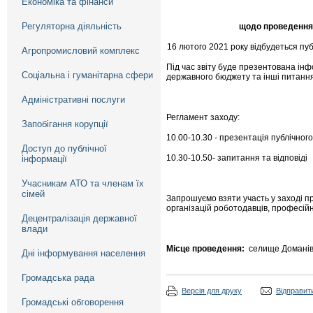
Економіка та фінанси
Регуляторна діяльність
щодо проведення 
16 лютого 2021 року відбудеться пуб
Агропромисловий комплекс
Під час звіту буде презентована інф
Соціальна і гуманітарна сфери
державного бюджету та інші питання
Адміністративні послуги
Регламент заходу:
Запобігання корупції
10.00-10.30 - презентація публічного 
Доступ до публічної
10.30-10.50- запитання та відповіді
інформації
Учасникам АТО та членам їх
сімей
Запрошуємо взяти участь у заході пр
організацій роботодавців, професійни
Децентралізація державної
влади
Місце проведення:
селище Доманівка
Дні інформування населення
Громадська рада
Версія для друку
Відправити
Громадські обговорення