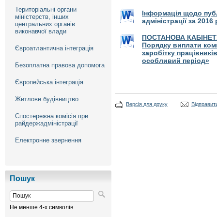
Територіальні органи
Інформація щодо публ
міністерств, інших
адміністрації за 2016 
центральних органів
виконавчої влади
ПОСТАНОВА
КАБІНЕТ
Порядку виплати ком
Євроатлантична інтеграція
заробітку працівникі
особливий період
»
Безоплатна правова допомога
Європейська інтеграція
Житлове будівництво
Версія для друку
Відправити
Спостережна комісія при
райдержадміністрації
Електронне звернення
Пошук
Не менше 4-х символів