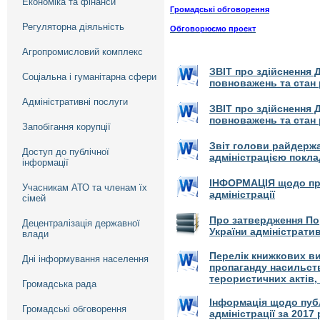
Економіка та фінанси
Громадські обговорення
Регуляторна діяльність
Обговорюємо проект
Агропромисловий комплекс
ЗВІТ про здійснення
Соціальна і гуманітарна сфери
повноважень та стан р
Адміністративні послуги
ЗВІТ про здійснення
повноважень та стан р
Запобігання корупції
Звіт голови райдерж
Доступ до публічної
адміністрацією покла
інформації
ІНФОРМАЦІЯ щодо про
Учасникам АТО та членам їх
адміністрації
сімей
Про затвердження По
Децентралізація державної
України адміністрат
влади
Перелік книжкових ви
Дні інформування населення
пропаганду насильств
терористичних актів,
Громадська рада
Інформація щодо публ
Громадські обговорення
адміністрації за 2017 