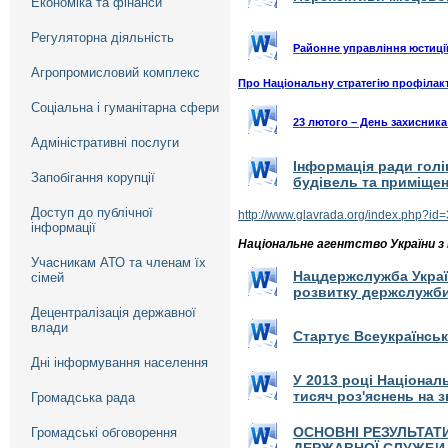
Економіка та фінанси
Регуляторна діяльність
Районне управління юстиції
Агропромисловий комплекс
Про Національну стратегію профілакт
Соціальна і гуманітарна сфери
23 лютого – День захисника
Адміністративні послуги
Інформація ради голі
Запобігання корупції
будівель та приміщен
Доступ до публічної
http://www.glavrada.org/index.php?id
інформації
Національне агентство України з
Учасникам АТО та членам їх
Нацдержслужба Україн
сімей
розвитку держслужб
Децентралізація державної
влади
Стартує Всеукраїнсь
Дні інформування населення
У 2013 році Націонал
тисяч роз'яснень на 
Громадська рада
ОСНОВНІ РЕЗУЛЬТАТ
Громадські обговорення