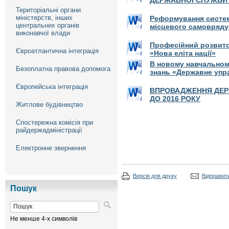
ДЕРЖАВНОЇ СЛУЖБИ У
Територіальні органи
міністерств, інших
Реформування систем
центральних органів
місцевого самовряду
виконавчої влади
Професійний розвито
Євроатлантична інтеграція
«Нова еліта нації»
В новому навчальном
Безоплатна правова допомога
знань «Державне упр
Європейська інтеграція
ВПРОВАДЖЕННЯ ДЕРЖ
ДО 2016 РОКУ
Житлове будівництво
Спостережна комісія при
райдержадміністрації
Електронне звернення
Версія для друку
Відправити
Пошук
Не менше 4-х символів