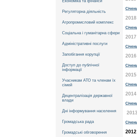
Економіка та фінанси
Січен
Регуляторна діяльність
2018
Агропромисловий комплекс
Січен
Соціальна і гуманітарна сфери
2017
Адміністративні послуги
Січен
Запобігання корупції
2016
Доступ до публічної
Січен
інформації
2015
Учасникам АТО та членам їх
Січен
сімей
201
4
Децентралізація державної
влади
Січен
Дні інформування населення
2013
Громадська рада
Січен
2012
Громадські обговорення