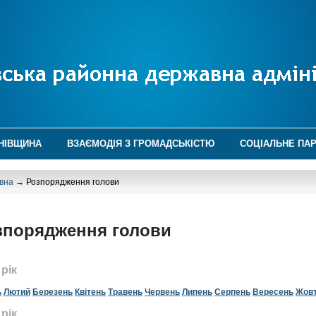
НІВЩИНА
ВЗАЄМОДІЯ З ГРОМАДСЬКІСТЮ
СОЦІАЛЬНЕ ПА
вна
→ Розпорядження голови
зпорядження голови
 рік
ь
Лютий
Березень
Квітень
Травень
Червень
Липень
Серпень
Вересень
Жов
 рік