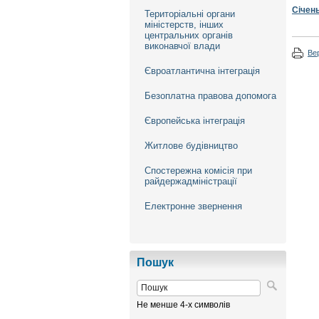
Січен
Територіальні органи
міністерств, інших
центральних органів
виконавчої влади
Ве
Євроатлантична інтеграція
Безоплатна правова допомога
Європейська інтеграція
Житлове будівництво
Спостережна комісія при
райдержадміністрації
Електронне звернення
Пошук
Не менше 4-х символів