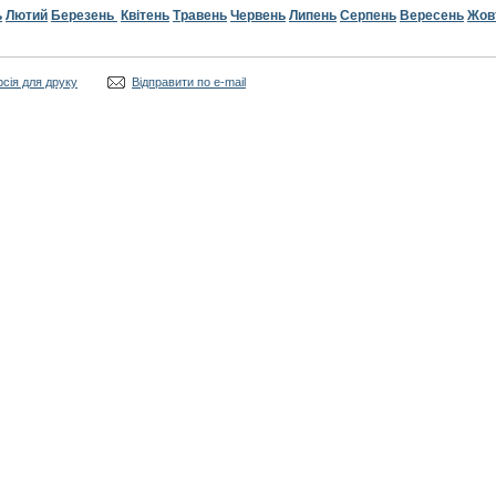
ь
Лютий
Березень
Квітень
Травень
Червень
Липень
Серпень
Вересень
Жов
рсія для друку
Відправити по e-mail