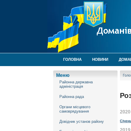
ГОЛОВНА
НОВИНИ
ДОМА
Меню
Голо
Районна державна
адміністрація
Ро
Районна рада
Органи місцевого
самоврядування
2020
Січен
Довідник установ району
2019