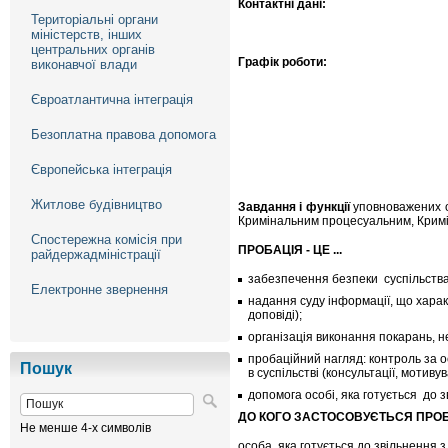
Контактні дані:
Територіальні органи
міністерств, інших
центральних органів
Графік роботи:
виконавчої влади
Євроатлантична інтеграція
Безоплатна правова допомога
Європейська інтеграція
Житлове будівництво
Завдання і функції
уповноважених ор
Кримінальним процесуальним, Кримі
Спостережна комісія при
ПРОБАЦІЯ - ЦЕ ...
райдержадміністрації
забезпечення безпеки суспільств
Електронне звернення
надання суду інформації, що хара
доповіді);
організація виконання покарань, н
пробаційний нагляд: контроль за 
Пошук
в суспільстві (консультації, мотив
допомога особі, яка готується до з
ДО КОГО ЗАСТОСОВУЄТЬСЯ ПРО
Не менше 4-х символів
особа, яка готується до звільнення з