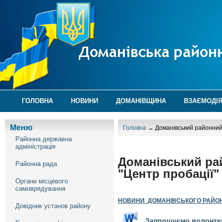
ГОЛОВНА
НОВИНИ
ДОМАНІВЩИНА
ВЗАЄМОДІЯ
Меню
Головна
→ Доманівський районний с
Районна державна
адміністрація
Доманівський рай
Районна рада
"Центр пробації"
Органи місцевого
самоврядування
НОВИНИ
ДОМАНІВСЬК
ОГО
РАЙО
Довідник установ району
Запрошуємо волонтер