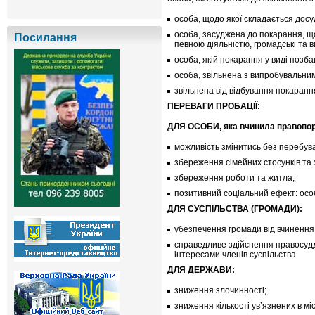
особа, щодо якої складається досу
особа, засуджена до покарання, що
Посилання
певною діяльністю, громадські та 
особа, якій покарання у виді позб
особа, звільнена з випробувальним
звільнена від відбування покарання 
ПЕРЕВАГИ ПРОБАЦІЇ:
ДЛЯ ОСОБИ, яка вчинила правопо
можливість змінитись без перебуван
збереження сімейних стосунків та з
збереження роботи та житла;
позитивний соціальний ефект: особ
ДЛЯ СУСПІЛЬСТВА (ГРОМАДИ):
убезпечення громади від вчинення
справедливе здійснення правосудд
інтересами членів суспільства.
ДЛЯ ДЕРЖАВИ:
зниження злочинності;
зниження кількості ув’язнених в мі