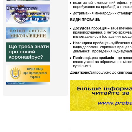
позитивний економічний ефект: 
перебування на пробації; а також 
дотримання міжнародних стандарт
ВИДИ ПРОБАЦІЇ:
Досудова пробація –
забезпечення
правопорушення, з метою врахуван
відповідальності (складення досудо
Наглядова пробація -
здійснення 
видів допомоги, сприяння працевл
діяльності, проведення індивідуал
Пенітенціарна пробація –
це допом
влаштуванні за обраним нею місце
суспільстві.
Додатково:
Запрошуємо до співпраці