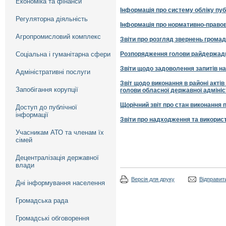
Економіка та фінанси
Інформація про систему обліку пуб
Регуляторна діяльність
Інформація про нормативно-правов
Агропромисловий комплекс
Звіти про розгляд звернень громад
Соціальна і гуманітарна сфери
Розпорядження голови райдержадмін
Звіти щодо задоволення запитів н
Адміністративні послуги
Звіт щодо виконання в районі актів
Запобігання корупції
голови обласної державної адмініс
Щорічний звіт про стан виконання п
Доступ до публічної
інформації
Звіти про надходження та використ
Учасникам АТО та членам їх
сімей
Децентралізація державної
влади
Версія для друку
Відправити
Дні інформування населення
Громадська рада
Громадські обговорення