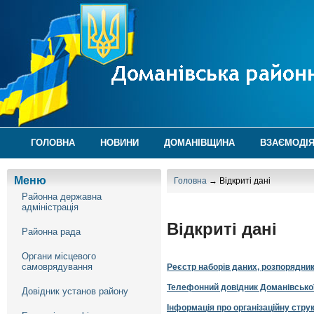
ГОЛОВНА
НОВИНИ
ДОМАНІВЩИНА
ВЗАЄМОДІЯ
Меню
Головна
→ Відкриті дані
Районна державна
адміністрація
Відкриті дані
Районна рада
Органи місцевого
самоврядування
Реєстр наборів даних, розпорядник
Телефонний довідник Доманівської р
Довідник установ району
Інформація про організаційну стру