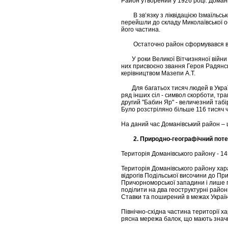
Район утворений у 1926 році. Домані
В зв’язку з ліквідацією Ізмаїльської
перейшли до складу Миколаївської об
його частина.
Остаточно район сформувався в 196
У роки Великої Вітчизняної війни б
них присвоєно звання Героя Радянськ
керівництвом Мазепи А.Т.
Для багатьох тисяч людей в Україні 
ряд інших сіл - символ скорботи, тр
другий "Бабин Яр" - величезний табір
Було розстріляно більше 116 тисяч ч
На даний час Доманівський район – 
2.
Природно-географічний поте
Територія Доманівського району - 1458
Територія Доманівського району ха
відрогів Подільської височини до П
Причорноморської западини і лише п
поділити на два геоструктурні район
Ставки та поширений в межах Українс
Північно-східна частина території 
рясна мережа балок, що мають значну