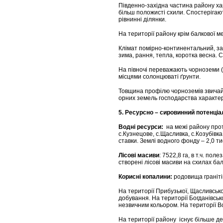
Південно-західна частина району ха
більш положисті схили. Спостерігаю
рівнинні ділянки.
На території району крім балкової м
Клімат помірно-континентальний, за
зима, рання, тепла, коротка весна. 
На півночі переважають чорноземи (2
місцями солонцюваті ґрунти.
Товщина профілю чорноземів звичайни
орних земель господарства характе
5. Ресурсно – сировинний потенціа
Водні ресурси:
на межі району проті
с.Кузнецове, с.Щасливка, с.Козубівка
ставки. Землі водного фонду – 2,0 ти
Лісові масиви
: 7522,8 га, в т.ч. по
створені лісові масиви на схилах бал
Корисні копалини:
родовища гранітів,
На території Прибузької, Щасливсько
добування. На території Богданівсько
незвичним кольором. На території Во
На території району існує більше д