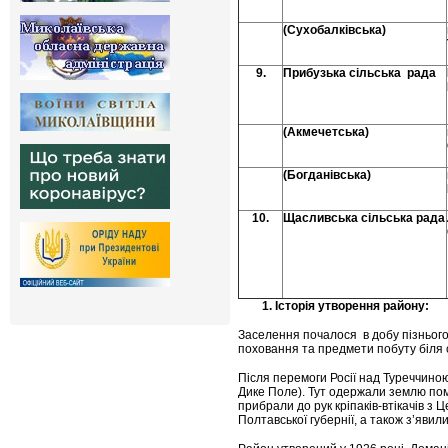
(Сухобалківська)
9.
Прибузька сільська рада
(Акмечетська)
(Богданівська)
10.
Щасливська сільська рада
1.
Історія утворення району:
Заселення почалося в добу пізнього 
поховання та предмети побуту біля 
Після перемоги Росії над Туреччиною
Дике Поле). Тут одержали землю помі
прибрали до рук кріпаків-втікачів з 
Полтавської губернії, а також з’явил