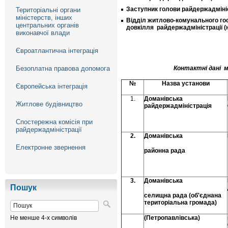
Заступник голови райдержадмініст
Територіальні органи
міністерств, інших
Відділ
житлово-комунального гос
центральних органів
довкілля
райдержадміністрації (
виконавчої влади
Євроатлантична інтеграція
Безоплатна правова допомога
Контактні дані м
№
Назва установи
Європейська інтеграція
1.
Доманівська
Житлове будівництво
райдержадміністрація
Спостережна комісія при
райдержадміністрації
2.
Доманівська
Електронне звернення
районна рада
3.
Доманівська
Пошук
селищна рада (об'єднана
територіальна громада)
Не менше 4-х символів
(Петропавлівська)