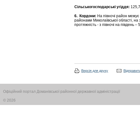
Сільськогосподарські угіддя:
125,7
6.
Кордони:
На півночі район межує 
районами Миколаївської області, на 
протяжність - з півночі на південь – 5
Версія для друку
Відправити
Офіційний портал Доманівської районної державної адміністрації
© 2026