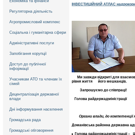
Економіка та фінанси
ІНВЕСТИЦІЙНИЙ АТЛАС надрокори
Регуляторна діяльність
Агропромисловий комплекс
Соціальна і гуманітарна сфери
Адміністративні послуги
Запобігання корупції
Доступ до публічної
інформації
Ми завжди відкриті для взаємови
Учасникам АТО та членам їх
рівня життя його мешканців.
сімей
Запрошуємо до співпраці!
Децентралізація державної
влади
Голова райдержадмін
Дні інформування населення
Органи влади, до компетенції
Громадська рада
Доманівська районна державна адм
Громадські обговорення
Голова райдержадміністрації – Ш