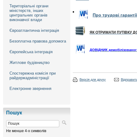
Територіальні органи
міністерств, інших
Про трудові гаранті
центральних органів
виконавчої влади
Євроатлантична інтеграція
ЯК ОТРИМАТИ ПУТІВКУ Д
Безоплатна правова допомога
ДОВІДНИК демобілізованого
Європейська інтеграція
Житлове будівництво
Спостережна комісія при
райдержадміністрації
Версія для друку
Відправити
Електронне звернення
Пошук
Не менше 4-х символів