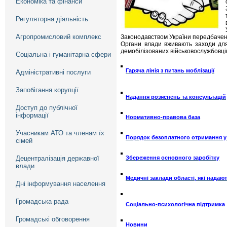
Економіка та фінанси
Регуляторна діяльність
Агропромисловий комплекс
Законодавством України передбачено 
Органи влади вживають заходи для 
демобілізованих військовослужбовців 
Соціальна і гуманітарна сфери
Гаряча лінія з питань моблізації
Адміністративні послуги
Запобігання корупції
Надання розяснень та консультацій
Доступ до публічної
інформації
Нормативно-правова база
Учасникам АТО та членам їх
Порядок безоплатного отримання у
сімей
Децентралізація державної
Збереження основного заробітку
влади
Медичні заклади області, які над
Дні інформування населення
Громадська рада
Соціально-психологічна підтримка
Громадські обговорення
Новини