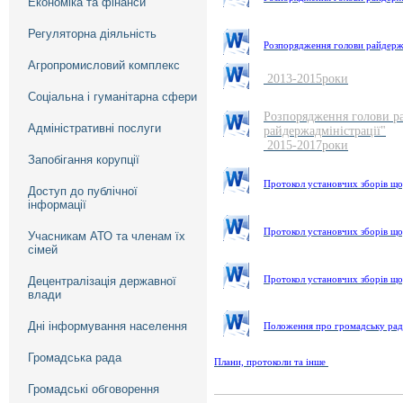
Економіка та фінанси
Регуляторна діяльність
Розпорядження голови райдержа
Агропромисловий комплекс
2013-2015роки
Соціальна і гуманітарна сфери
Розпорядження голови ра
Адміністративні послуги
райдержадміністрації"
2015-2017роки
Запобігання корупції
Протокол установчих зборів що
Доступ до публічної
інформації
Протокол установчих зборів що
Учасникам АТО та членам їх
сімей
Протокол установчих зборів що
Децентралізація державної
влади
Дні інформування населення
Положення про громадську ра
Громадська рада
Плани, протоколи та інше
Громадські обговорення