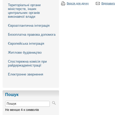
Версія для друку
Відправити
Територіальні органи
міністерств, інших
центральних органів
виконавчої влади
Євроатлантична інтеграція
Безоплатна правова допомога
Європейська інтеграція
Житлове будівництво
Спостережна комісія при
райдержадміністрації
Електронне звернення
Пошук
Не менше 4-х символів