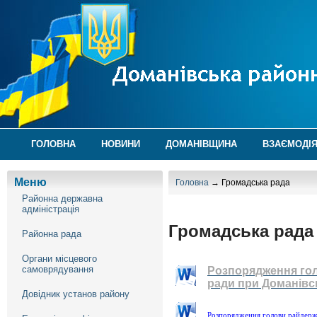
ГОЛОВНА
НОВИНИ
ДОМАНІВЩИНА
ВЗАЄМОДІЯ
Меню
Головна
→ Громадська рада
Районна державна
адміністрація
Громадська рада
Районна рада
Органи місцевого
самоврядування
Розпорядження гол
ради при Доманівсь
Довідник установ району
Розпорядження голови райдержа