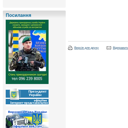
Посилання
Версія для друку
Відправити