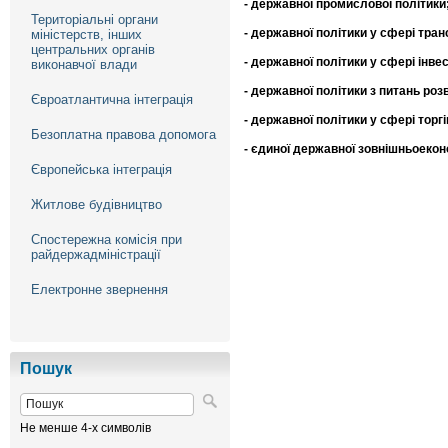
- д
ержавної промислової політики
Територіальні органи
- д
ержавної
політики у сфері тра
міністерств, інших
центральних органів
- д
ержавної політики
у
сфері інвес
виконавчої влади
- державної політики з питань роз
Євроатлантична інтеграція
- державної політики у сфері торгі
Безоплатна правова допомога
- єдиної державної зовнішньоеконо
Європейська інтеграція
Житлове будівництво
Спостережна комісія при
райдержадміністрації
Електронне звернення
Пошук
Не менше 4-х символів