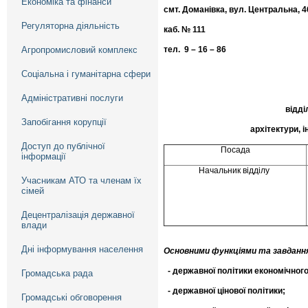
Економіка та фінанси
смт. Доманівка, вул. Центральна, 46
Регуляторна діяльність
каб. № 111
Агропромисловий комплекс
тел. 9 – 16 – 86
ГРА
Соціальна і гуманітарна сфери
особистого прийом
Адміністративні послуги
відділу житлово-комуна
Запобігання корупції
архітектури, 
Доступ до публічної
Посада
інформації
Начальник відділу
Учасникам АТО та членам їх
сімей
Децентралізація державної
влади
Дні інформування населення
Основними функціями та завдання
- д
ержавної політики економічного
Громадська рада
- д
ержавної цінової політики;
Громадські обговорення