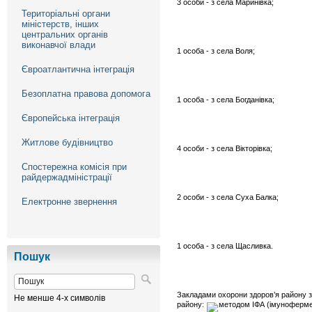
3 особи - з села Маринівка;
Територіальні органи
міністерств, інших
центральних органів
виконавчої влади
1 особа - з села Воля;
Євроатлантична інтеграція
Безоплатна правова допомога
1 особа - з села Богданівка;
Європейська інтеграція
Житлове будівництво
4 особи - з села Вікторівка;
Спостережна комісія при
райдержадміністрації
2 особи - з села Суха Балка;
Електронне звернення
1 особа - з села Щасливка.
Пошук
Закладами охорони здоров’я району 
Не менше 4-х символів
району: 
методом ІФА (імунофермент