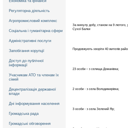
Економіка та фінанси
Регуляторна діяльність
Агропромисловий комплекс
За минулу добу, станом на 9 лютого, 
Сухої Балки
Соціальна і гуманітарна сфери
Адміністративні послуги
Продовжують хворіти 40 жителів райо
Запобігання корупції
Доступ до публічної
інформації
23 особи – з селища Доманівка;
Учасникам АТО та членам їх
сімей
Децентралізація державної
2 особи - з села Володимирівка;
влади
Дні інформування населення
3 особи - з села Зелений Яр;
Громадська рада
Громадські обговорення