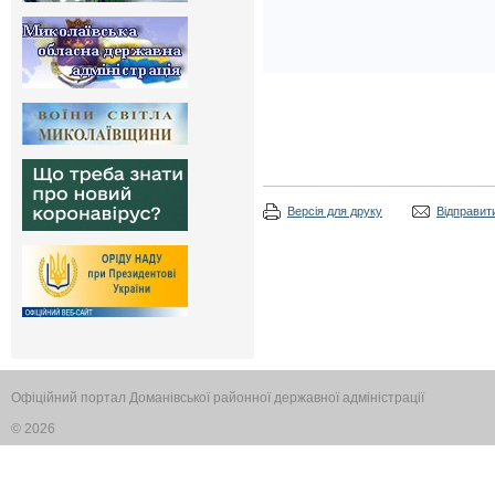
Версія для друку
Відправити
Офіційний портал Доманівської районної державної адміністрації
© 2026