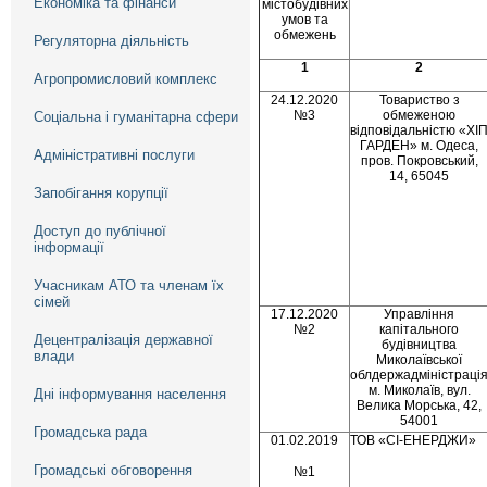
Економіка та фінанси
містобудівних
умов та
обмежень
Регуляторна діяльність
1
2
Агропромисловий комплекс
24.12.2020
Товариство з
№3
обмеженою
Соціальна і гуманітарна сфери
відповідальністю «ХІ
ГАРДЕН» м. Одеса,
Адміністративні послуги
пров. Покровський,
14, 65045
Запобігання корупції
Доступ до публічної
інформації
Учасникам АТО та членам їх
сімей
17.12.2020
Управління
№2
капітального
Децентралізація державної
будівництва
влади
Миколаївської
облдержадміністраці
м. Миколаїв, вул.
Дні інформування населення
Велика Морська, 42,
54001
Громадська рада
01.02.2019
ТОВ «СІ-ЕНЕРДЖИ»
Громадські обговорення
№1