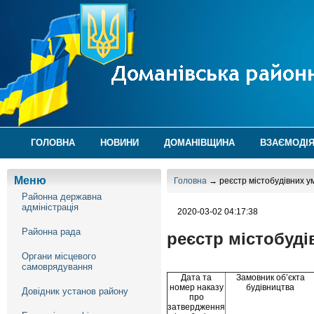
ГОЛОВНА
НОВИНИ
ДОМАНІВЩИНА
ВЗАЄМОДІЯ
Меню
Головна
→ реєстр містобудівних у
Районна державна
адміністрація
2020-03-02 04:17:38
Районна рада
реєстр містобуд
Органи місцевого
самоврядування
Дата та
Замовник об’єкта
номер наказу
будівництва
Довідник установ району
про
затвердження