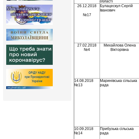
області
26.12.2018
Булацескул Сергій
Іванович
№17
27.02.2018
Михайлова Олена
№4
Вікторівна
14.08.2018
Маринівська сільська
№13
рада
10.09.2018
Прибузька сільська
№14
рада