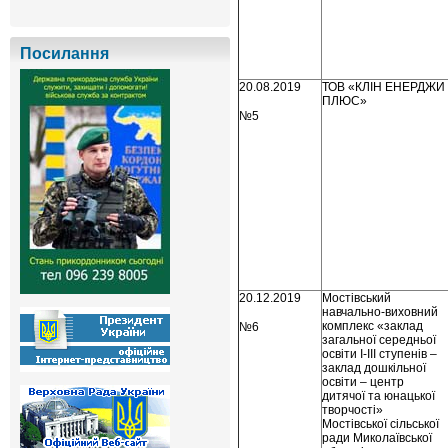
Посилання
20.08.2019
ТОВ «КЛІН ЕНЕРДЖИ
ПЛЮС»
№5
20.12.2019
Мостівський
навчально-виховний
комплекс «заклад
№6
загальної середньої
освіти І-ІІІ ступенів –
заклад дошкільної
освіти – центр
дитячої та юнацької
творчості»
Мостівської сільської
ради Миколаївської