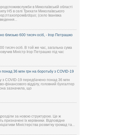
родспоживслужби в Миколаївській області
типу Н5 в селі Трихати Миколаївського
sp;птахопром&rdquo; (село Іванівка
ведення...
о близько 600 тисяч осіб, - Ігор Петрашко
 тисяч осіб. В той же час, загальна сума
звучив Міністр Ігор Петрашко під час
о понад 36 млн грн на боротьбу з COVID-19
ьбу з COVID-19 передбачено понад 36 млн
во-фінансового відділу, головний бухгалтер
она зазначила, що
дрозділи за новою структурою. Це ж
ь призначені їх керівники. Відповідне
ніціативи Міністерства розвитку громад та...