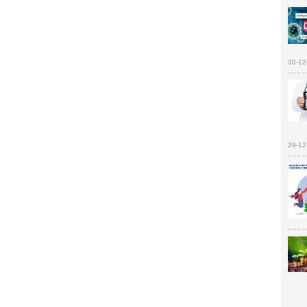
30-12
29-12