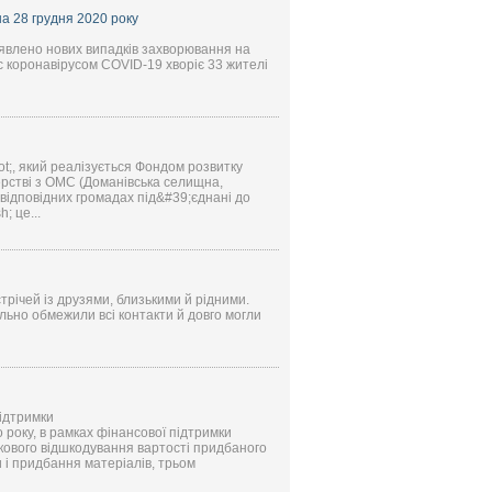
а 28 грудня 2020 року
иявлено нових випадків захворювання на
с коронавірусом COVID-19 хворіє 33 жителі
t;, який реалізується Фондом розвитку
ерстві з ОМС (Доманівська селищна,
 відповідних громадах під&#39;єднані до
; це...
стрічей із друзями, близькими й рідними.
льно обмежили всі контакти й довго могли
підтримки
 року, в рамках фінансової підтримки
кового відшкодування вартості придбаного
 і придбання матеріалів, трьом