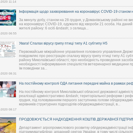
-2020 11:14
Інформація щодо захворювання на коронавірус COVID-19 станом н
За минулу добу, станом на 28 грудня, у Доманівському районі не 
на коронавірус COVID-19, одужало від хвороби 21 особа. На даний
жителі району: 6 осіб &ndash; з селища...
-2020 06:55
Увага! Спалах вірусу грипу птиці типу А1 субтипу Н5
Первомайське міжрайонне управління головного управління Держп
повідомляє про реєстрацію спалаху вірусу грипу птиці типу А1 суб
району Миколаївської області; про необхідність проведення засобі
необхідності інформування спеціалістів ветеринарної медицини про
їм поведінки за...
-2020 08:31
На постійному контролі ОДА питання передачі майна в рамках ре
На постійному контролі Миколаївської обласної державної адмініст
реалізації адміністративно &ndash; територіальної реформи і реф
грудня, під головуванням першого заступника голови облдержадмініс
керівників структурних підрозділів облдержадміністрації, в...
-2020 08:17
ПРОДОВЖУЄТЬСЯ НАДХОДЖЕННЯ КОШТІВ ДЕРЖАВНОЇ ПІДТРИМ
Департамент агропромислового розвитку облдержадміністрації ін
підтримувати&nbsp; аграрний сектор України, в тому числі сільго