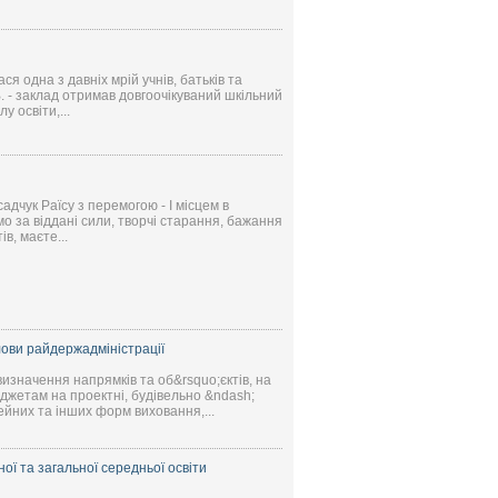
я одна з давніх мрій учнів, батьків та
.В. - заклад отримав довгоочікуваний шкільний
 освіти,...
адчук Раїсу з перемогою - І місцем в
о за віддані сили, творчі старання, бажання
в, маєте...
олови райдержадміністрації
визначення напрямків та об&rsquo;єктів, на
джетам на проектні, будівельно &ndash;
йних та інших форм виховання,...
ої та загальної середньої освіти