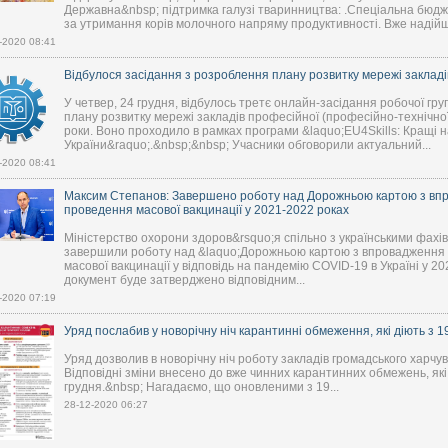
Державна&nbsp; підтримка галузі тваринництва: .Спеціальна бюд
за утримання корів молочного напряму продуктивності. Вже надійш
-2020 08:41
Відбулося засідання з розроблення плану розвитку мережі закла
У четвер, 24 грудня, відбулось третє онлайн-засідання робочої гру
плану розвитку мережі закладів професійної (професійно-технічної
роки. Воно проходило в рамках програми &laquo;EU4Skills: Кращі н
України&raquo;.&nbsp;&nbsp; Учасники обговорили актуальний...
-2020 08:41
Максим Степанов: Завершено роботу над Дорожньою картою з впр
проведення масової вакцинації у 2021-2022 роках
Міністерство охорони здоров&rsquo;я спільно з українськими фах
завершили роботу над &laquo;Дорожньою картою з впровадження 
масової вакцинації у відповідь на пандемію COVID-19 в Україні у 2
документ буде затверджено відповідним...
-2020 07:19
Уряд послабив у новорічну ніч карантинні обмеження, які діють з 19
Уряд дозволив в новорічну ніч роботу закладів громадського харчув
Відповідні зміни внесено до вже чинних карантинних обмежень, які д
грудня.&nbsp; Нагадаємо, що оновленими з 19...
28-12-2020 06:27