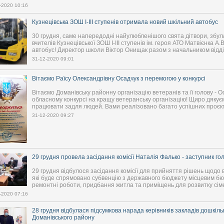
-2020 10:16
Кузнецівська ЗОШ І-ІІІ ступенів отримала новий шкільний автобус
30 грудня, саме напередодні найулюбленішого свята дітвори, збулас
вчителів Кузнецівської ЗОШ І-ІІІ ступенів ім. героя АТО Матвієнка А
автобус! Директор школи Віктор Онищак разом з начальником відділу
31-12-2020 09:01
Вітаємо Раїсу Олександрівну Осадчук з перемогою у конкурсі
Вітаємо Доманівську районну організацію ветеранів та її голову - Ос
обласному конкурсі на кращу ветеранську організацію! Щиро дякуєм
працювати задля людей. Вами реалізовано багато успішних проєкті
31-12-2020 09:27
29 грудня провела засідання комісії Наталія Фалько - заступник г
29 грудня відбулося засідання комісії для прийняття рішень щодо 
які буде спрямовано субвенцію з державного бюджету місцевим бю
ремонтні роботи, придбання житла та приміщень для розвитку сіме
-2020 07:16
28 грудня відбулася підсумкова нарада керівників закладів дошкільн
Доманівського району