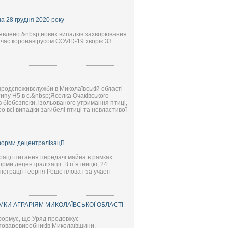
а 28 грудня 2020 року
виявлено &nbsp;нових випадків захворювання
 час коронавірусом COVID-19 хворіє 33
родспоживслужби в Миколаївській області
типу Н5 в с.&nbsp;Яселка Очаківського
в біобезпеки, ізольованого утримання птиці,
 всі випадки загибелі птиці та невластивої
форми децентралізації
рації питання передачі майна в рамках
орми децентралізації. В п`ятницю, 24
трації Георгія Решетілова і за участі
КИ АГРАРІЯМ МИКОЛАЇВСЬКОЇ ОБЛАСТІ
формує, що Уряд продовжує
сптоваровиробників Миколаївщини.