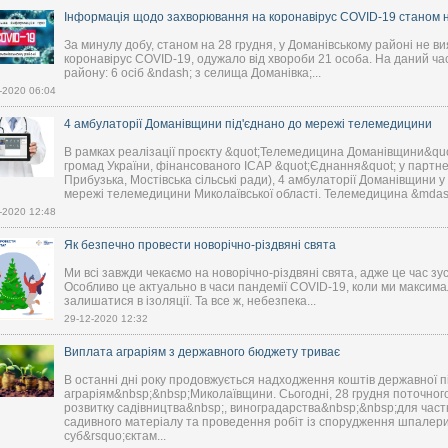
Інформація щодо захворювання на коронавірус COVID-19 станом н
За минулу добу, станом на 28 грудня, у Доманівському районі не в
коронавірус COVID-19, одужало від хвороби 21 особа. На даний ча
району: 6 осіб &ndash; з селища Доманівка;...
-2020 06:04
4 амбулаторії Доманівщини під'єднано до мережі телемедицини
В рамках реалізації проєкту &quot;Телемедицина Доманівщини&quo
громад України, фінансованого ІСАР &quot;Єднання&quot; у партн
Прибузька, Мостівська сільські ради), 4 амбулаторії Доманівщини у
мережі телемедицини Миколаївської області. Телемедицина &mdash
-2020 12:48
Як безпечно провести новорічно-різдвяні свята
Ми всі завжди чекаємо на новорічно-різдвяні свята, адже це час зу
Особливо це актуально в часи пандемії COVID-19, коли ми максима
залишатися в ізоляції. Та все ж, небезпека...
29-12-2020 12:32
Виплата аграріям з державного бюджету триває
В останні дні року продовжується надходження коштів державної 
аграріям&nbsp;&nbsp;Миколаївщини. Сьогодні, 28 грудня поточного
розвитку садівництва&nbsp;, виноградарства&nbsp;&nbsp;для част
садивного матеріалу та проведення робіт із спорудження шпалери
суб&rsquo;єктам...