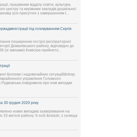
ції, працівники відділу освіти, культури,
ого центру та керівники закладів дошкільної
ановці усіх присутніх з завершенням І...
ержадміністрації під головуванням Сергія
бігання поширенню гострої респіраторної
орії Доманівського району, відповідно до
6 (зі змінами) Комісією прийнято...
трації
ічної безпеки і надзвичайних ситуацій&nbsp;
міжрайонного управління Головного
 Рудковська повідомила про нові випадки
а 30 грудня 2020 року
иявлено нових випадків захворювання на
є 33 жителі району: 6 осіб &ndash; з селища