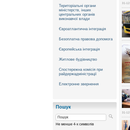
31-12
Територіальні органи
міністерств, інших
центральних органів
виконавчої влади
Євроатлантична інтеграція
Безоплатна правова допомога
Європейська інтеграція
Житлове будівництво
Спостережна комісія при
райдержадміністрації
Електронне звернення
Пошук
31-12
Не менше 4-х символів