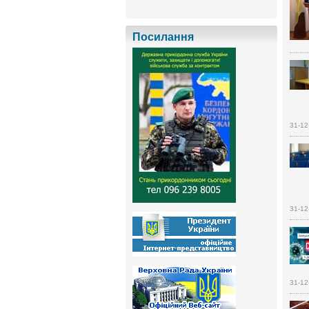
Посилання
31-12
31-12
31-12