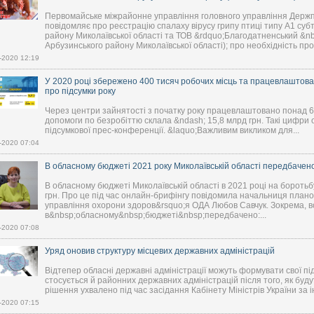
Первомайське міжрайонне управління головного управління Держп
повідомляє про реєстрацію спалаху вірусу грипу птиці типу А1 суб
району Миколаївської області та ТОВ &rdquo;Благодатненський &nb
Арбузинського району Миколаївської області); про необхідність про
-2020 12:19
У 2020 році збережено 400 тисяч робочих місць та працевлаштован
про підсумки року
Через центри зайнятості з початку року працевлаштовано понад 600
допомоги по безробіттю склала &ndash; 15,8 млрд грн. Такі цифри о
підсумкової прес-конференції. &laquo;Важливим викликом для...
-2020 07:04
В обласному бюджеті 2021 року Миколаївській області передбачен
В обласному бюджеті Миколаївській області в 2021 році на борот
грн. Про це під час онлайн-брифінгу повідомила начальниця плано
управління охорони здоров&rsquo;я ОДА Любов Савчук. Зокрема, в
в&nbsp;обласному&nbsp;бюджеті&nbsp;передбачено:...
-2020 07:08
Уряд оновив структуру місцевих державних адміністрацій
Відтепер обласні державні адміністрації можуть формувати свої пі
стосується й районних державних адміністрацій після того, як будут
рішення ухвалено під час засідання Кабінету Міністрів України за і
-2020 07:15