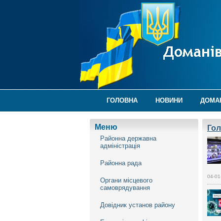
ГОЛОВНА
НОВИНИ
ДОМА
Меню
Го
Районна державна
адміністрація
Районна рада
04-01
Органи місцевого
самоврядування
Довідник установ району