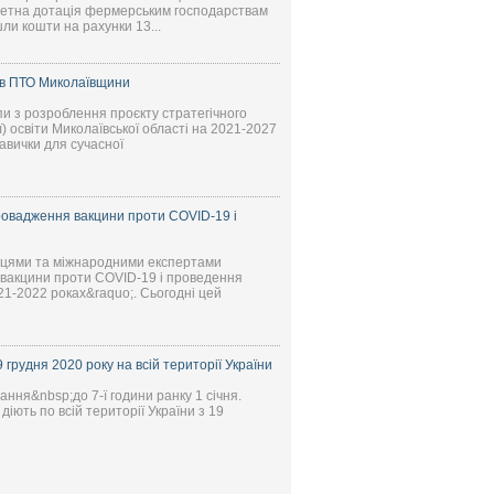
жетна дотація фермерським господарствам
ли кошти на рахунки 13...
дів ПТО Миколаївщини
пи з розроблення проєкту стратегічного
) освіти Миколаївської області на 2021-2027
авички для сучасної
овадження вакцини проти COVID-19 і
івцями та міжнародними експертами
вакцини проти COVID-19 і проведення
021-2022 роках&raquo;. Сьогодні цей
 грудня 2020 року на всій території України
ання&nbsp;до 7-ї години ранку 1 січня.
іють по всій території України з 19