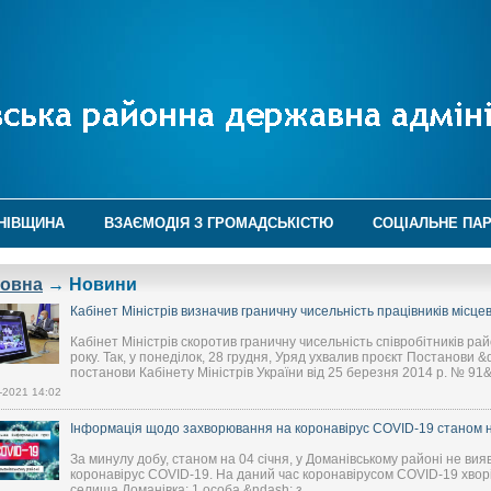
НІВЩИНА
ВЗАЄМОДІЯ З ГРОМАДСЬКІСТЮ
СОЦІАЛЬНЕ ПА
ловна
→ Новини
Кабінет Міністрів визначив граничну чисельність працівників місц
Кабінет Міністрів скоротив граничну чисельність співробітників ра
року. Так, у понеділок, 28 грудня, Уряд ухвалив проєкт Постанови 
постанови Кабінету Міністрів України від 25 березня 2014 р. № 91&qu
-2021 14:02
Інформація щодо захворювання на коронавірус COVID-19 станом на
За минулу добу, станом на 04 січня, у Доманівському районі не ви
коронавірус COVID-19. На даний час коронавірусом COVID-19 хворіє
селища Доманівка; 1 особа &ndash; з...