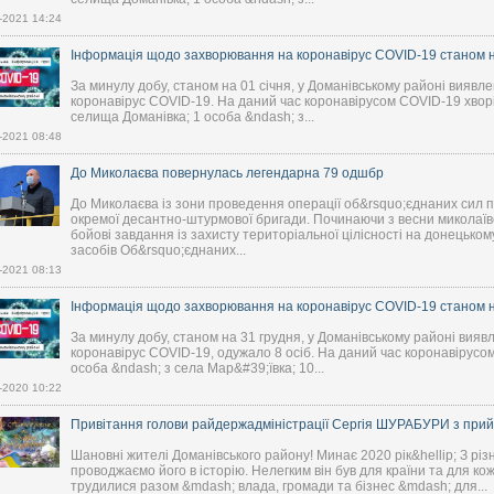
-2021 14:24
Інформація щодо захворювання на коронавірус COVID-19 станом на
За минулу добу, станом на 01 січня, у Доманівському районі виявл
коронавірус COVID-19. На даний час коронавірусом COVID-19 хворіє
селища Доманівка; 1 особа &ndash; з...
-2021 08:48
До Миколаєва повернулась легендарна 79 одшбр
До Миколаєва із зони проведення операції об&rsquo;єднаних сил п
окремої десантно-штурмової бригади. Починаючи з весни миколаїв
бойові завдання із захисту територіальної цілісності на донецьком
засобів Об&rsquo;єднаних...
-2021 08:13
Інформація щодо захворювання на коронавірус COVID-19 станом н
За минулу добу, станом на 31 грудня, у Доманівському районі вияв
коронавірус COVID-19, одужало 8 осіб. На даний час коронавірусом
особа &ndash; з села Мар&#39;ївка; 10...
-2020 10:22
Привітання голови райдержадміністрації Сергія ШУРАБУРИ з пр
Шановні жителі Доманівського району! Минає 2020 рік&hellip; З рі
проводжаємо його в історію. Нелегким він був для країни та для ко
трудилися разом &mdash; влада, громади та бізнес &mdash; для...