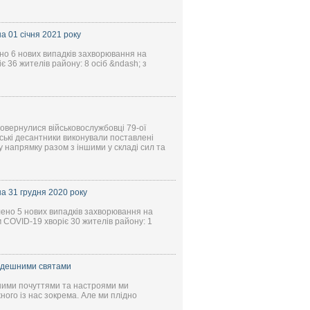
 01 січня 2021 року
ено 6 нових випадків захворювання на
 36 жителів району: 8 осіб &ndash; з
овернулися військовослужбовці 79-ої
ські десантники виконували поставлені
у напрямку разом з іншими у складі сил та
а 31 грудня 2020 року
лено 5 нових випадків захворювання на
 COVID-19 хворіє 30 жителів району: 1
ийдешними святами
зними почуттями та настроями ми
жного із нас зокрема. Але ми плідно