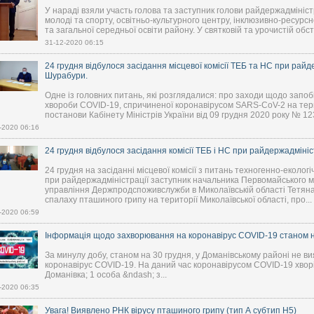
У нараді взяли участь голова та заступник голови райдержадміністра
молоді та спорту, освітньо-культурного центру, інклюзивно-ресурсн
та загальної середньої освіти району. У святковій та урочистій обст
31-12-2020 06:15
24 грудня відбулося засідання місцевої комісії ТЕБ та НС при райд
Шурабури.
Одне із головних питань, які розглядалися: про заходи щодо запо
хвороби COVID-19, спричиненої коронавірусом SARS-CoV-2 на терит
постанови Кабінету Міністрів України від 09 грудня 2020 року № 123
-2020 06:16
24 грудня відбулося засідання комісії ТЕБ і НС при райдержадмініс
24 грудня на засіданні місцевої комісії з питань техногенно-еколог
при райдержадміністрації заступник начальника Первомайського 
управління Держпродспоживслужби в Миколаївській області Тетяна
спалаху пташиного грипу на території Миколаївської області, про...
-2020 06:59
Інформація щодо захворювання на коронавірус COVID-19 станом н
За минулу добу, станом на 30 грудня, у Доманівському районі не в
коронавірус COVID-19. На даний час коронавірусом COVID-19 хворі
Доманівка; 1 особа &ndash; з...
-2020 06:35
Увага! Виявлено РНК вірусу пташиного грипу (тип А субтип Н5)