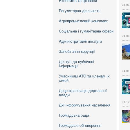
Економіка та фінанси
04-01
Регуляторна діяльність
Агропромисловий комплекс
Соціальна і гуманітарна сфери
04-01
Адміністративні послуги
Запобігання корупції
Доступ до публічної
інформації
04-01
Учасникам АТО та членам їх
сімей
Децентралізація державної
влади
31-12
Дні інформування населення
Громадська рада
Громадські обговорення