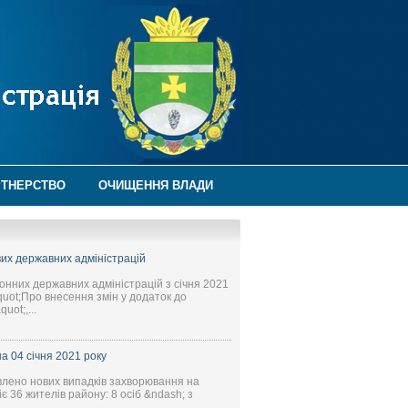
РТНЕРСТВО
ОЧИЩЕННЯ ВЛАДИ
евих державних адміністрацій
йонних державних адміністрацій з січня 2021
&quot;Про внесення змін у додаток до
ot;,...
 04 січня 2021 року
явлено нових випадків захворювання на
 36 жителів району: 8 осіб &ndash; з