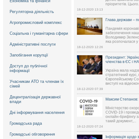
Економіка та фінанси
пріоритетів. Цього.
18-12-2020 13:13
Регуляторна діяльність
Глава держави – по
Агропромисловий комплекс
Пандемія коронаві
забезпечення наши
Соціальна і гуманітарна сфери
Володимир Зеленсь
яка розпочалася у К
Адміністративні послуги
18-12-2020 12:26
Запобігання корупції
Президент: Україн
членства в ЄС і Н
Доступ до публічної
інформації
Україна мала надзв
стратегічний курс,
Європейському Сою
Учасникам АТО та членам їх
виступі на відеокон
сімей
18-12-2020 07:39
Децентралізація державної
Максим Степанов:
влади
Міністерство охор
Дні інформування населення
COVID-19 і проведе
онлайн-брифінгу з
такий документ,...
Громадська рада
18-12-2020 07:24
Громадські обговорення
Інформація щодо з