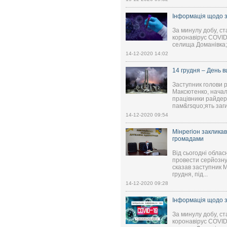
Інформація щодо з
За минулу добу, ст
коронавірус COVID-
селища Доманівка; 
14-12-2020 14:02
14 грудня – День в
Заступник голови 
Максютенко, начал
працівники райдер
пам&rsquo;ять загиб
14-12-2020 09:54
Мінрегіон заклика
громадами
Від сьогодні обла
провести серйозну
сказав заступник М
грудня, під...
14-12-2020 09:28
Інформація щодо з
За минулу добу, ст
коронавірус COVID-