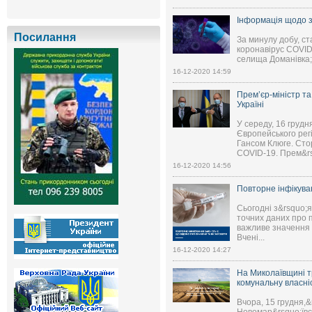
Інформація щодо з
Посилання
За минулу добу, ст
коронавірус COVID
селища Доманівка; 
16-12-2020 14:59
Прем’єр-міністр т
Україні
У середу, 16 грудн
Європейського рег
Гансом Клюге. Сто
COVID-19. Прем&rsq
16-12-2020 14:56
Повторне інфікува
Сьогодні з&rsquo;я
точних даних про 
важливе значення д
Вчені...
16-12-2020 14:27
На Миколаївщині т
комунальну власні
Вчора, 15 грудня,&