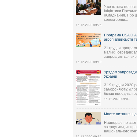
Уже готова половин
ініціативи Презид
обладнання. Про ц
селекторній...
15-12-2020 09:26
Програма USAID АГ
агропідприємств т
21 грудня програма
малих і середніх а
запрошуються вироб
15-12-2020 09:18
Урядом запроваджен
України
З 19 грудня 2020 р
забороняють: &nbsp
більш ніж однієї гру
15-12-2020 09:03
Маєте питання щод
Найперше не варто 
звернутися, як пр
національного кон
15-12-2020 09:32