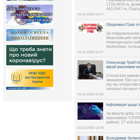
Новомар&rsquo;ївсь
1720,4629 га, Дома
442,0447 га, Радсад
16-12-2020 14:17
Обережно! Грип пт
За повідомленням
Миколаївській обла
Новоодеського рай
біобезпеки, ізольо
15-12-2020 14:47
Олександр Трайтлі
вкрай важливим ч
З початком зимово
чинником. Про це 
під час оперативн
нагальні питання та
15-12-2020 13:01
Інформація щодо з
За минулу добу, ст
коронавірус COVID
району: 17 осіб &nd
15-12-2020 13:35
Володимир Зеленсь