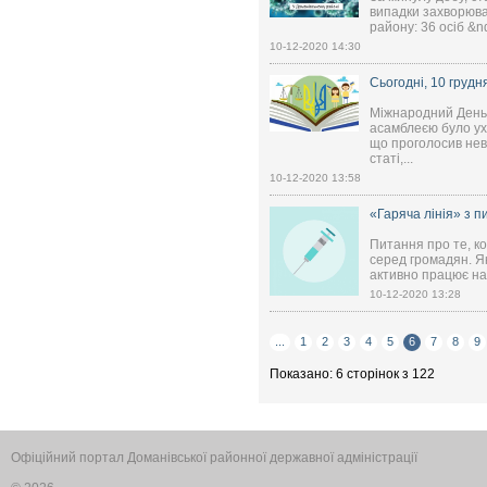
випадки захворюва
району: 36 осіб &n
10-12-2020 14:30
Сьогодні, 10 груд
Міжнародний День 
асамблеєю було ух
що проголосив неві
статі,...
10-12-2020 13:58
«Гаряча лінія» з 
Питання про те, ко
серед громадян. Я
активно працює на
10-12-2020 13:28
...
1
2
3
4
5
6
7
8
9
Показано: 6 сторінок з 122
Офіційний портал Доманівської районної державної адміністрації