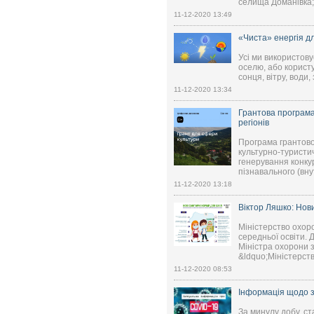
селища Доманівка; 
11-12-2020 13:49
«Чиста» енергія д
Усі ми використов
оселю, або корист
сонця, вітру, води,
11-12-2020 13:34
Грантова програма
регіонів
Програма грантово
культурно-туристи
генерування конку
пізнавального (вну
11-12-2020 13:18
Віктор Ляшко: Нови
Міністерство охор
середньої освіти. 
Міністра охорони 
&ldquo;Міністерств
11-12-2020 08:53
Інформація щодо з
За минулу добу, ст