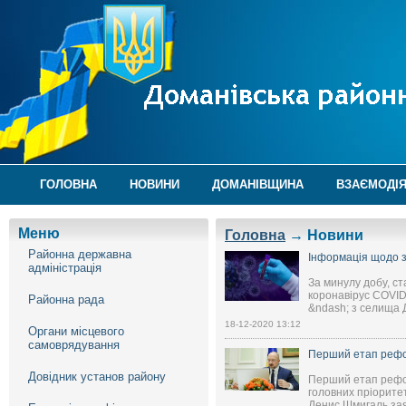
ГОЛОВНА
НОВИНИ
ДОМАНІВЩИНА
ВЗАЄМОДІЯ
Меню
Головна
→ Новини
Районна державна
Інформація щодо з
адміністрація
За минулу добу, ст
коронавірус COVID-
Районна рада
&ndash; з селища Д
18-12-2020 13:12
Органи місцевого
самоврядування
Перший етап рефор
Довідник установ району
Перший етап рефор
головних пріоритет
Денис Шмигаль зая