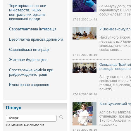
Територіальні органи
За минулу добу, с
міністерств, інших
коронавірус COVID-
центральних органів
особи &ndash; з се
виконавчої влади
17-12-2020 14:48
Євроатлантична інтеграція
У Вознесенську пл
Наступного тижня 
Безоплатна правова допомога
передачу всіх бюдж
вищезазначених ра
Європейська інтеграція
соціального...
17-12-2020 08:46
Житлове будівництво
Олександр Трайтлі
розподіл енергонос
Спостережна комісія при
райдержадміністрації
Заступник голови М
соціальної сфери б
Електронне звернення
громад, сіл, селищ
початку...
17-12-2020 08:26
Анні Бурковській 
Пошук
Аспірантці Микола
стипендію Президен
176 грн. Академічн
наукових...
Не менше 4-х символів
17-12-2020 08:19