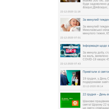
Майже 300 тис. за
буде задоволено д
&laquo;Дія&raquo;.
22-12-2020 11:16
За минулий тижден
За минулий тижден
Миколаївської обла
минулого тижня, 65
22-12-2020 07:01
Інформація щодо з
За минулу добу, ст
на жаль, виявлено
COVID-19 хворіє 45
22-12-2020 07:43
Привітали зі свят
19 грудня, у День
подарунками завіта
22-12-2020 06:14
22 грудня – День 
Шановні працівник
свята! Щороку 22 г
це свято співпадає