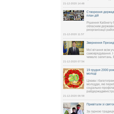
21-12-2020 14:48
Створення держадм
план дій
Рішення Кабінету М
обласним державни
реорганізації райо
21-12-2020 11:57
Звернення Президе
Мої вітання всім у
самоврядування. І
чимало запитань. В
21-12-2020 07:54
19 грудня 2000 рок
молоді
Цікава і багатогра
молоддю, які пере
соціально-профіла
райдержадміністра
21-12-2020 06:58
Привітали зі свят
За гарною традиціє