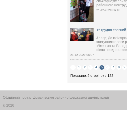
сім&rsquo;ях приві
районного центру д
21-12-2020 06:18
15 грудня славний
&nbsp; До ювілярки
заступник голови р
Міхенько та Волод
після неодноразово
21-12-2020 06:07
...
1
2
3
4
5
6
7
8
9
Показано: 5 сторінок з 122
Офіційний портал Доманівської районної державної адміністрації
© 2026