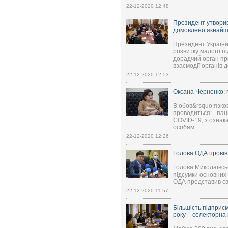
22-12-2020 12:48
Президент утворив
домовлено якнайш
Президент України
розвитку малого пі
дорадчий орган пр
взаємодії органів 
22-12-2020 12:53
Оксана Черненко: 
В обов&rsquo;язк
проводиться: - пац
COVID-19, з ознака
особам...
22-12-2020 12:26
Голова ОДА провів
Голова Миколаївськ
підсумки основних 
ОДА представив сво
22-12-2020 11:57
Більшість підприєм
року – селекторна