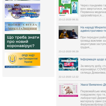
Через пандемію та 
кого звертатися, я
Первинна медична 
здоров&rsquo;я....
23-12-2020 06:31
На нараді Мінрегіо
адміністративно-т
При передачі райо
громад важливе за
акцентував заступн
грудня,...
23-12-2020 06:29
Інформація щодо з
За минулу добу, ст
коронавірус COVID-
селища Доманівка; 
22-12-2020 12:22
Увага! Виявлено ДН
Первомайське міжр
повідомляє про те,
лабораторії Держпр
матеріалу свині (с
Фабрікової&nbsp;О.