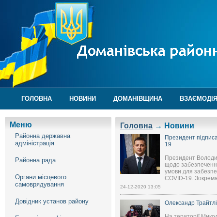
ГОЛОВНА
НОВИНИ
ДОМАНІВЩИНА
ВЗАЄМОДІЯ
Меню
Головна
→ Новини
Районна державна
Президент підписа
адміністрація
19
Президент Володим
Районна рада
щодо забезпечення
умови для забезпе
Органи місцевого
COVID-19. Зокрема,
самоврядування
24-12-2020 13:05
Довідник установ району
Олександр Трайтлі:
На території Микол