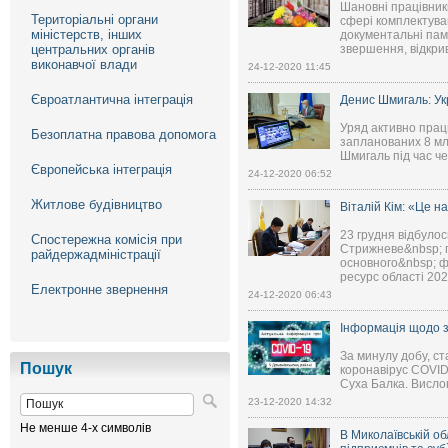
Шановні працівники
Територіальні органи
сфері комплектува
міністерств, інших
документальні пам
центральних органів
звершення, відкрив
виконавчої влади
24-12-2020 11:45
Євроатлантична інтеграція
Денис Шмигаль: Ук
Уряд активно працю
Безоплатна правова допомога
запланованих 8 мл
Шмигаль під час че
Європейська інтеграція
24-12-2020 06:52
Житлове будівництво
Віталій Кім: «Це 
23 грудня відбулос
Спостережна комісія при
Стрижневе&nbsp; п
райдержадміністрації
основного&nbsp; ф
ресурс області 202
Електронне звернення
24-12-2020 06:43
Інформація щодо з
За минулу добу, ст
Пошук
коронавірус COVID
Суха Балка. Вислов
23-12-2020 14:32
Не менше 4-х символів
В Миколаївській о