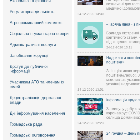
Економіка та фінанси
визначені для гос
медичної допомоги 
Регуляторна діяльність
24-12-2020 13:30
Агропромисловий комплекс
«Гаряча лінія» з 
Бригада екстреної 
Соціальна і гуманітарна сфери
критичного стану.
підвищення темпера
Адміністративні послуги
24-12-2020 13:11
Запобігання корупції
Надсилати поштівк
поштівка»
Доступ до публічної
інформації
За ініціативою пе
поштівка&raquo;. З
можливість україн
Учасникам АТО та членам їх
українці надсилают
сімей
24-12-2020 13:51
Децентралізація державної
Інформація щодо з
влади
За минулу добу, с
Дні інформування населення
коронавірус COVID-
селища Доманівка; 
24-12-2020 12:23
Громадська рада
24 грудня – День п
Громадські обговорення