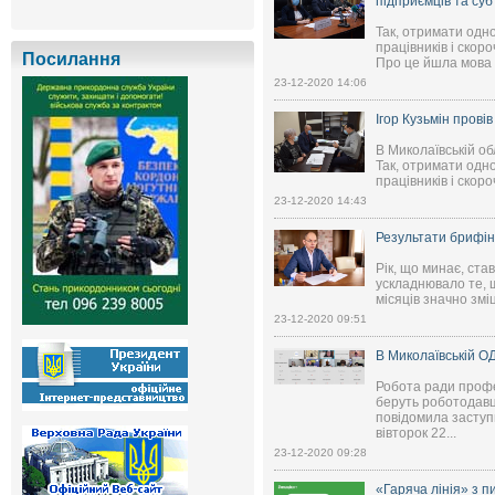
підприємців та су
Так, отримати одно
працівників і скор
Посилання
Про це йшла мова в
23-12-2020 14:06
Ігор Кузьмін прові
В Миколаївській о
Так, отримати одно
працівників і скор
23-12-2020 14:43
Результати брифін
Рік, що минає, ста
ускладнювало те, щ
місяців значно змі
23-12-2020 09:51
В Миколаївській ОД
Робота ради профес
беруть роботодавці
повідомила заступ
вівторок 22...
23-12-2020 09:28
«Гаряча лінія» з п