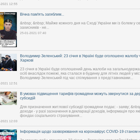
-2021 12:55
Вічна пам'ять загиблим...
&nbsp; &nbsp; Майже кожного дня на Сході України ми із болем у сер
захисників - не...
25-01-2021 07:40
Володимир Зеленський: 23 січня в Україні буде оголошено жалобу ч
Харкові
23 січня в Україні буде оголошений день жалоби на загальнодержав
осіб внаслідок пожежі, яка сталася в будинку для літніх людей у м
Володимир Зеленський під час спілкування з представниками...
-2021 12:51
В умовах підвищення тарифів громадяни можуть звернутися за де
субсидій
Для призначення житлової субсидії громадяни подає: - заяву; &nbsp
доходи - у разі зазначення в декларації доходів, інформація про як
фондах соціального страхування...
-2021 12:03
Інформація щодо захворювання на коронавірус COVID-19 станом на