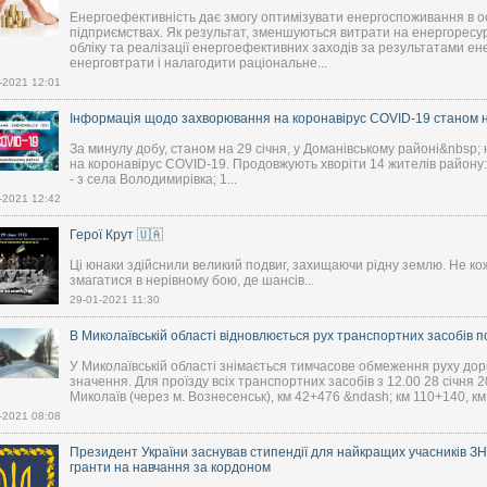
Енергоефективність дає змогу оптимізувати енергоспоживання в ос
підприємствах. Як результат, зменшуються витрати на енергоресур
обліку та реалізації енергоефективних заходів за результатами ене
енерговтрати і налагодити раціональне...
-2021 12:01
Інформація щодо захворювання на коронавірус COVID-19 станом на
За минулу добу, станом на 29 січня, у Доманівському районі&nbsp;
на коронавірус COVID-19. Продовжують хворіти 14 жителів району: 
- з села Володимирівка; 1...
-2021 12:42
Герої Крут 🇺🇦
Ці юнаки здійснили великий подвиг, захищаючи рідну землю. Не ко
змагатися в нерівному бою, де шансів...
29-01-2021 11:30
В Миколаївській області відновлюється рух транспортних засобів п
У Миколаївській області знімається тимчасове обмеження руху дор
значення. Для проїзду всіх транспортних засобів з 12.00 28 січня 
Миколаїв (через м. Вознесенськ), км 42+476 &ndash; км 110+140, км
-2021 08:08
Президент України заснував стипендії для найкращих учасників ЗНО
гранти на навчання за кордоном