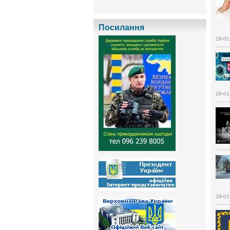
Посилання
29-01
29-01
29-01