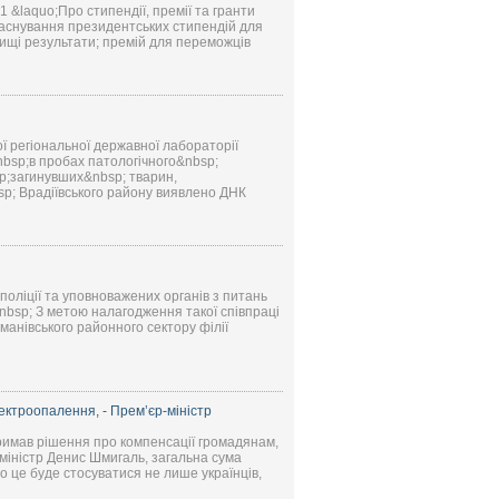
&laquo;Про стипендії, премії та гранти
заснування президентських стипендій для
ищі результати; премій для переможців
ої регіональної державної лабораторії
bsp;в пробах патологічного&nbsp;
sp;загинувших&nbsp; тварин,
sp; Врадіївського району виявлено ДНК
 поліції та уповноважених органів з питань
nbsp; З метою налагодження такої співпраці
манівського районного сектору філії
ектроопалення, - Прем’єр-міністр
дтримав рішення про компенсації громадянам,
міністр Денис Шмигаль, загальна сума
о це буде стосуватися не лише українців,