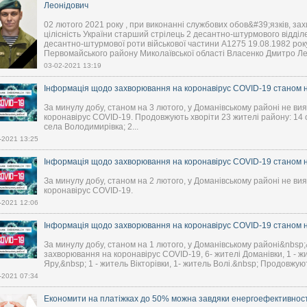
Леонідович
02 лютого 2021 року , при виконанні службових обов&#39;язків, за
цілісність України старший стрілець 2 десантно-штурмового відді
десантно-штурмової роти військової частини А1275 19.08.1982 ро
Первомайського району Миколаївської області Власенко Дмитро Лео
03-02-2021 13:19
Інформація щодо захворювання на коронавірус COVID-19 станом на
За минулу добу, станом на 3 лютого, у Доманівському районі не в
коронавірус COVID-19. Продовжують хворіти 23 жителі району: 14 о
села Володимирівка; 2...
-2021 13:25
Інформація щодо захворювання на коронавірус COVID-19 станом на
За минулу добу, станом на 2 лютого, у Доманівському районі не в
коронавірус COVID-19.
-2021 12:06
Інформація щодо захворювання на коронавірус COVID-19 станом на
За минулу добу, станом на 1 лютого, у Доманівському районі&nbsp;
захворювання на коронавірус COVID-19, 6- жителі Доманівки, 1 - ж
Яру,&nbsp; 1 - житель Вікторівки, 1- житель Волі.&nbsp; Продовжуют
-2021 07:34
Економити на платіжках до 50% можна завдяки енергоефективност