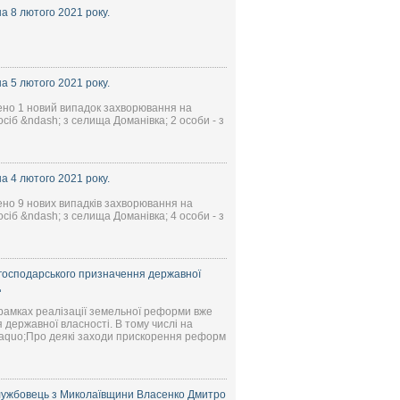
 8 лютого 2021 року.
 5 лютого 2021 року.
лено 1 новий випадок захворювання на
сіб &ndash; з селища Доманівка; 2 особи - з
 4 лютого 2021 року.
ено 9 нових випадків захворювання на
сіб &ndash; з селища Доманівка; 4 особи - з
огосподарського призначення державної
д
 рамках реалізації земельної реформи вже
 державної власності. В тому числі на
laquo;Про деякі заходи прискорення реформ
службовець з Миколаївщини Власенко Дмитро