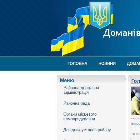
ГОЛОВНА
НОВИНИ
ДОМА
Меню
Го
Районна державна
адміністрація
Районна рада
Органи місцевого
самоврядування
Інфо
Довідник установ району
16-02