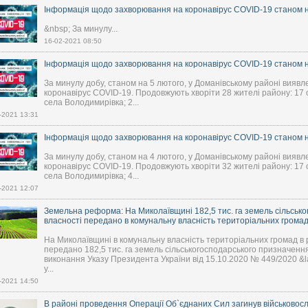
Інформація щодо захворювання на коронавірус COVID-19 станом на
&nbsp; За минулу...
16-02-2021 08:50
Інформація щодо захворювання на коронавірус COVID-19 станом на
За минулу добу, станом на 5 лютого, у Доманівському районі вияв
коронавірус COVID-19. Продовжують хворіти 28 жителі району: 17 о
села Володимирівка; 2...
-2021 13:31
Інформація щодо захворювання на коронавірус COVID-19 станом на
За минулу добу, станом на 4 лютого, у Доманівському районі виявл
коронавірус COVID-19. Продовжують хворіти 32 жителі району: 17 о
села Володимирівка; 4...
-2021 12:07
Земельна реформа: На Миколаївщині 182,5 тис. га земель сільськ
власності передано в комунальну власність територіальних грома
На Миколаївщині в комунальну власність територіальних громад в
передано 182,5 тис. га земель сільськогосподарського призначення
виконання Указу Президента України від 15.10.2020 № 449/2020 &
у...
-2021 14:50
В районі проведення Операції Об`єднаних Сил загинув військово