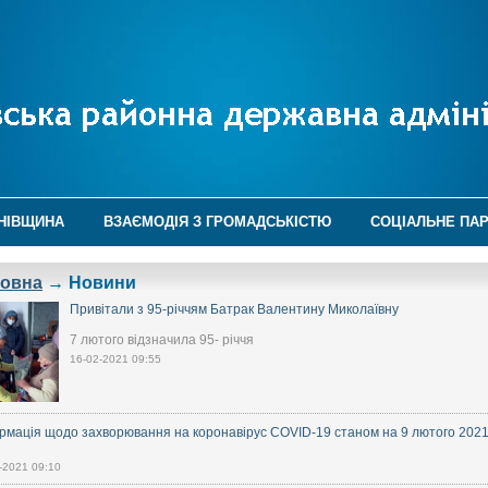
НІВЩИНА
ВЗАЄМОДІЯ З ГРОМАДСЬКІСТЮ
СОЦІАЛЬНЕ ПА
ловна
→ Новини
Привітали з 95-річчям Батрак Валентину Миколаївну
7 лютого відзначила 95- річчя
16-02-2021 09:55
рмація щодо захворювання на коронавірус COVID-19 станом на 9 лютого 2021
-2021 09:10