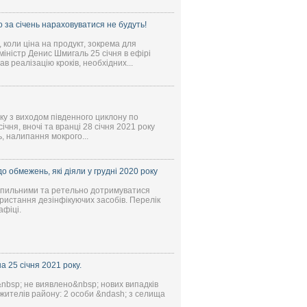
 за січень нараховуватися не будуть!
, коли ціна на продукт, зокрема для
іністр Денис Шмигаль 25 січня в ефірі
 реалізацію кроків, необхідних...
ку з виходом південного циклону по
ічня, вночі та вранці 28 січня 2021 року
ь, налипання мокрого...
о обмежень, які діяли у грудні 2020 року
я пильними та ретельно дотримуватися
ористання дезінфікуючих засобів. Перелік
афіці.
 25 січня 2021 року.
&nbsp; не виявлено&nbsp; нових випадків
жителів району: 2 особи &ndash; з селища