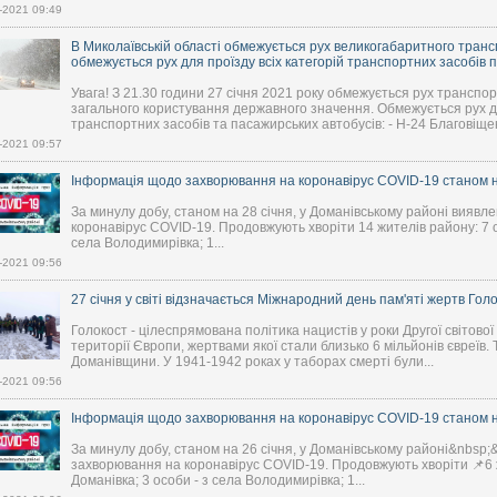
-2021 09:49
В Миколаївській області обмежується рух великогабаритного транс
обмежується рух для проїзду всіх категорій транспортних засобів 
Увага! З 21.30 години 27 січня 2021 року обмежується рух транспо
загального користування державного значення. Обмежується рух 
транспортних засобів та пасажирських автобусів: - Н-24 Благовіщен
-2021 09:57
Інформація щодо захворювання на коронавірус COVID-19 станом на
За минулу добу, станом на 28 січня, у Доманівському районі виявл
коронавірус COVID-19. Продовжують хворіти 14 жителів району: 7 о
села Володимирівка; 1...
-2021 09:56
27 січня у світі відзначається Міжнародний день пам'яті жертв Голо
Голокост - цілеспрямована політика нацистів у роки Другої світово
території Європи, жертвами якої стали близько 6 мільйонів євреїв.
Доманівщини. У 1941-1942 роках у таборах смерті були...
-2021 09:56
Інформація щодо захворювання на коронавірус COVID-19 станом на
За минулу добу, станом на 26 січня, у Доманівському районі&nbsp;
захворювання на коронавірус COVID-19. Продовжують хворіти 📌6 
Доманівка; 3 особи - з села Володимирівка; 1...