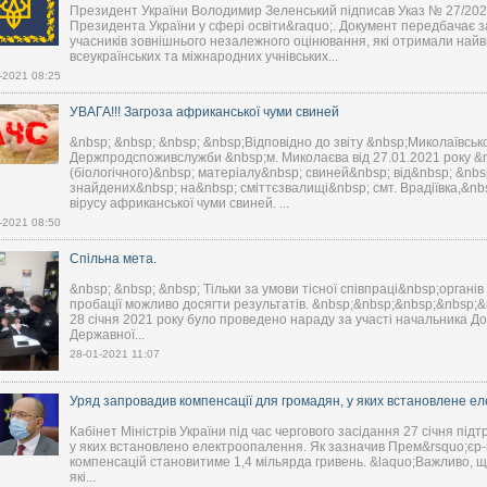
Президент України Володимир Зеленський підписав Указ № 27/2021 
Президента України у сфері освіти&raquo;. Документ передбачає 
учасників зовнішнього незалежного оцінювання, які отримали найв
всеукраїнських та міжнародних учнівських...
-2021 08:25
УВАГА!!! Загроза африканської чуми свиней
&nbsp; &nbsp; &nbsp; &nbsp;Відповідно до звіту &nbsp;Миколаївськ
Держпродспоживслужби &nbsp;м. Миколаєва від 27.01.2021 року &n
(біологічного)&nbsp; матеріалу&nbsp; свиней&nbsp; від&nbsp; &nb
знайдених&nbsp; на&nbsp; сміттєзвалищі&nbsp; смт. Врадіївка,&nb
вірусу африканської чуми свиней. ...
-2021 08:50
Спільна мета.
&nbsp; &nbsp; &nbsp; Тільки за умови тісної співпраці&nbsp;органів
пробації можливо досягти результатів. &nbsp;&nbsp;&nbsp;&nbsp;&
28 січня 2021 року було проведено нараду за участі начальника До
Державної...
28-01-2021 11:07
Уряд запровадив компенсації для громадян, у яких встановлене ел
Кабінет Міністрів України під час чергового засідання 27 січня пі
у яких встановлено електроопалення. Як зазначив Прем&rsquo;єр-
компенсацій становитиме 1,4 мільярда гривень. &laquo;Важливо, щ
які...