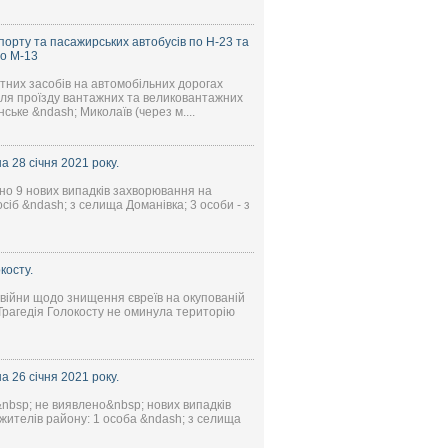
порту та пасажирських автобусів по Н-23 та
по М-13
ртних засобів на автомобільних дорогах
для проїзду вантажних та великовантажних
ське &ndash; Миколаїв (через м....
 28 січня 2021 року.
ено 9 нових випадків захворювання на
сіб &ndash; з селища Доманівка; 3 особи - з
косту.
ї війни щодо знищення євреїв на окупованій
 Трагедія Голокосту не оминула територію
 26 січня 2021 року.
&nbsp; не виявлено&nbsp; нових випадків
жителів району: 1 особа &ndash; з селища