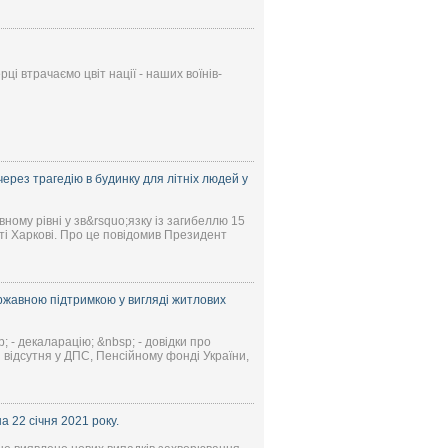
ці втрачаємо цвіт нації - наших воїнів-
ерез трагедію в будинку для літніх людей у
ному рівні у зв&rsquo;язку із загибеллю 15
істі Харкові. Про це повідомив Президент
ржавною підтримкою у вигляді житлових
; - декаларацію; &nbsp; - довідки про
і відсутня у ДПС, Пенсійному фонді України,
 22 січня 2021 року.