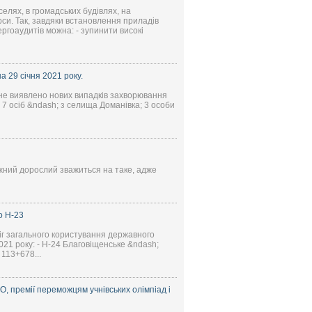
елях, в громадських будівлях, на
си. Так, завдяки встановлення приладів
ргоаудитів можна: - зупинити високі
 29 січня 2021 року.
 не виявлено нових випадків захворювання
7 осіб &ndash; з селища Доманівка; 3 особи
жний дорослий зважиться на таке, адже
о Н-23
іг загального користування державного
2021 року: - Н-24 Благовіщенське &ndash;
 113+678...
, премії переможцям учнівських олімпіад і