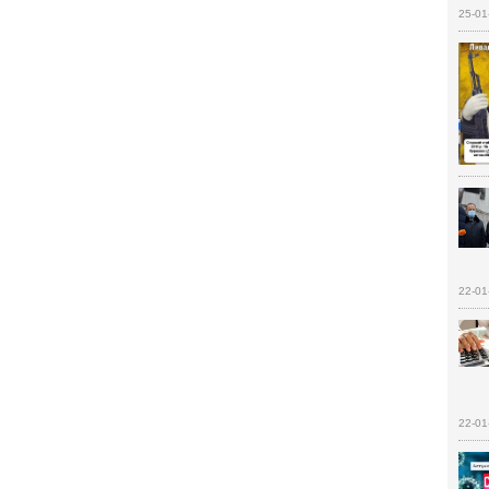
25-01
22-01
22-01