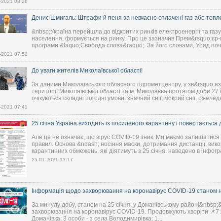
-2021 08:26
Денис Шмигаль: Штрафи й пеня за невчасно сплачені газ або тепло
&nbsp;Україна перейшла до відкритих ринків електроенергії та газу
населення, формується на ринку. Про це зазначив Прем&rsquo;єр-м
програми &laquo;Свобода слова&raquo;. За його словами, Уряд почав
-2021 07:52
До уваги жителів Миколаївської області!
За даними Миколаївського обласного гідрометцентру, у зв&rsquo;яз
території Миколаївської області та м. Миколаєва протягом доби 27 с
очікуються складні погодні умови: значний сніг, мокрий сніг, ожелед
-2021 07:41
25 січня Україна виходить із посиленого карантину і повертається д
Але це не означає, що вірус COVID-19 зник. Ми маємо залишатис
правил. Основа &ndash; носіння маски, дотримання дистанції, вик
карантинних обмежень, які діятимуть з 25 січня, наведено в інфогр
25-01-2021 13:17
Інформація щодо захворювання на коронавірус COVID-19 станом на
За минулу добу, станом на 25 січня, у Доманівському районі&nbsp;
захворювання на коронавірус COVID-19. Продовжують хворіти 📌7 
Доманівка; 3 особи - з села Володимирівка; 1...