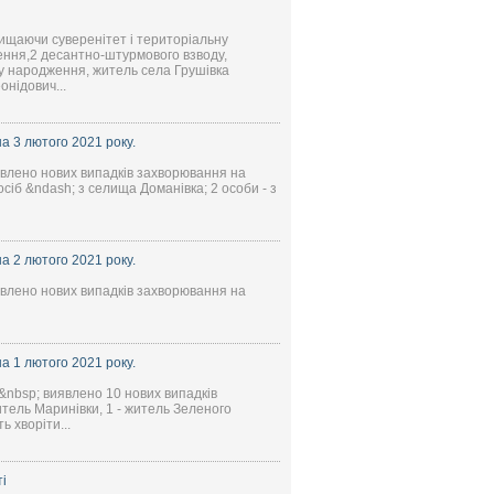
хищаючи суверенітет і територіальну
лення,2 десантно-штурмового взводу,
ку народження, житель села Грушівка
нідович...
 3 лютого 2021 року.
иявлено нових випадків захворювання на
сіб &ndash; з селища Доманівка; 2 особи - з
 2 лютого 2021 року.
иявлено нових випадків захворювання на
 1 лютого 2021 року.
&nbsp; виявлено 10 нових випадків
итель Маринівки, 1 - житель Зеленого
ь хворіти...
і